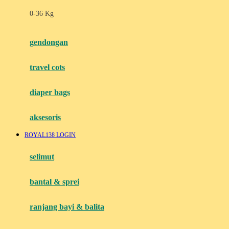
Felt So Sweet
0-36 Kg
Fisher Price
Flipper
gendongan
Friends Of Sally
travel cots
G
diaper bags
Gb
Geko
aksesoris
Graco
ROYAL138 LOGIN
Gund
selimut
H
bantal & sprei
Habbie
Haenim
ranjang bayi & balita
Happy Horse