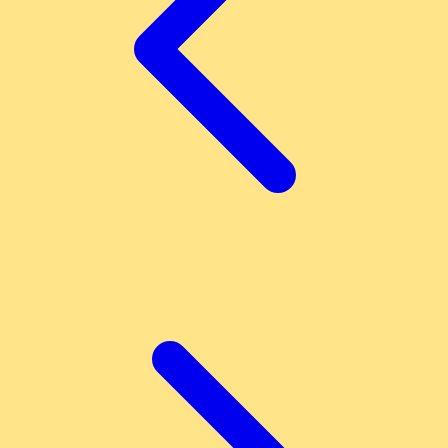
Xootz
Y
Yamatoya
Z
Zaxy
Zoggs
0-9
4Moms
59S