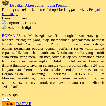
Dapatkan Akses
Jurnal
-
Edisi Premium
Q
Dukung riset teknis kami melalui opsi berlangganan via
.
Pelajari
lebih lanjut
QV Baby
Format Publikasi :
pengiriman cetak fisik
R
akses unduh digital
Real Shades
ROYAL138
: x Manisaegitimsertifika menghadirkan zona game
modern terlengkap yang siap memberikan pengalaman bermain
Red Castle
terbaik untuk Anda hari ini. Platform ini menyajikan berbagai
pilihan permainan populer dengan performa server yang sangat
Ribbon Madness
cepat, stabil, dan bebas hambatan. Desain antarmuka yang intuitif
serta visual yang memukau menjadikan setiap sesi permainan terasa
S
lebih seru dan menyenangkan. Didukung oleh sistem keamanan
tingkat tinggi serta layanan pelanggan yang responsif selama 24 jam,
kenyamanan bermain Anda selalu menjadi prioritas utama.
Sebamed
Bergabunglah sekarang bersama ROYAL138 x
Silver Cross
Manisaegitimsertifika, nikmati sensasi permainan kelas dunia, dan
raih kesempatan emas untuk membawa pulang cuan melimpah
Simply Idea
setiap hari!
Skip Hop
choose qty
Spectra
DAFTAR
LOGIN