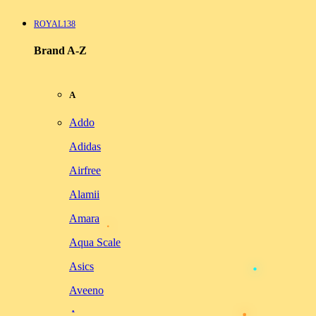
ROYAL138
Brand A-Z
A
Addo
Adidas
Airfree
Alamii
Amara
Aqua Scale
Asics
Aveeno
Awan