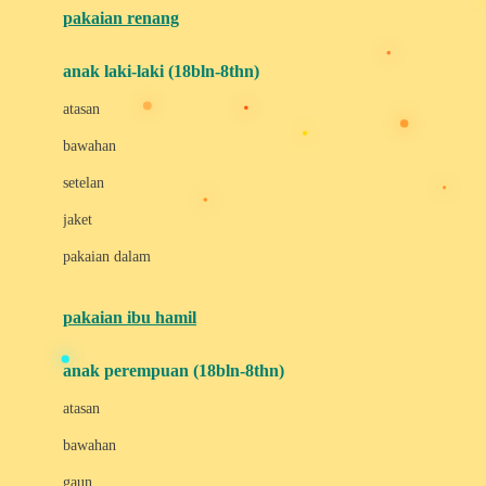
pakaian renang
Bumkins
anak laki-laki (18bln-8thn)
C
atasan
Cetaphil
bawahan
Chicco
setelan
Childlife
jaket
Clevamama
pakaian dalam
Cocolatte
Cottonseeds
pakaian ibu hamil
Cozy N Safe
anak perempuan (18bln-8thn)
Crane
atasan
Cybex
bawahan
D
gaun