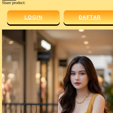
Share product:
Squishmallows
Starbooks
LOGIN
DAFTAR
Stick-O
Stokke
Sudocrem
Sumimo
Sunnylife
Sun-Staches
Swimava
T
Tommee Tippee
Trunki
Tutti Bambini