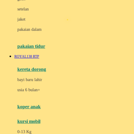
Dae Organics
setelan
Docare
jaket
Doona
pakaian dalam
Down To Earth
Drew
pakaian tidur
Dr. Brown's
ROYAL138 RTP
E
kereta dorong
ELC
bayi baru lahir
Ergobaby
usia 6 bulan+
Expert Care
koper anak
Ezyroller
kursi mobil
F
0-13 Kg