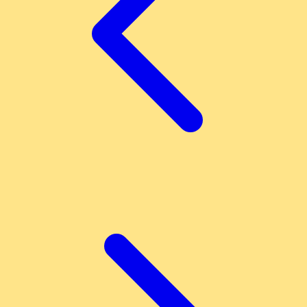
Xootz
Y
Yamatoya
Z
Zaxy
Zoggs
0-9
4Moms
59S