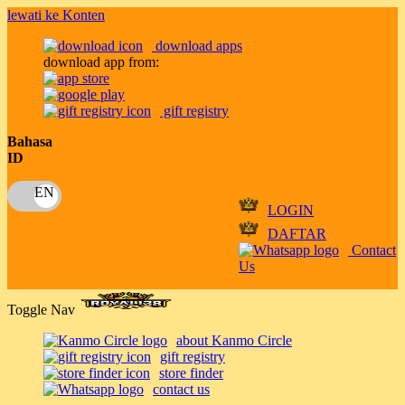
lewati ke Konten
download apps
download app from:
gift registry
Bahasa
ID
LOGIN
DAFTAR
Contact
Us
Toggle Nav
about Kanmo Circle
gift registry
store finder
contact us