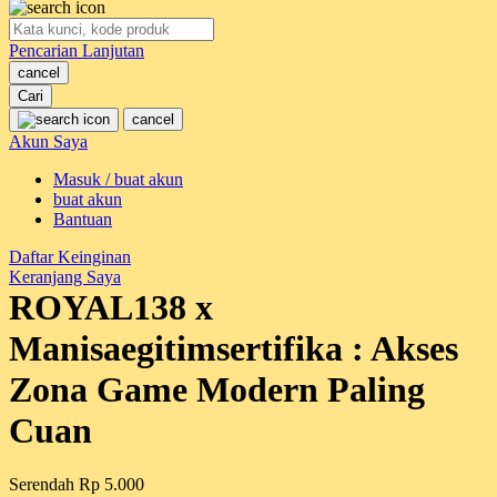
O
Pencarian Lanjutan
Oh Ma Grain
cancel
Okiedog
Cari
cancel
P
Akun Saya
Masuk / buat akun
Peachy
buat akun
Phil & Ted's
Bantuan
Philips Avent
Daftar Keinginan
Keranjang Saya
Pigeon
ROYAL138 x
Playgro
Manisaegitimsertifika : Akses
Poled Global
Zona Game Modern Paling
Ponycycle
Cuan
Puma
Pureats
Serendah
Rp 5.000