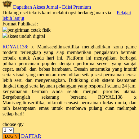
Dapatkan Akses
Jurnal
-
Edisi Premium
Q
Dukung riset teknis kami melalui opsi berlangganan via
.
Pelajari
lebih lanjut
QV Baby
Format Publikasi :
pengiriman cetak fisik
R
akses unduh digital
Real Shades
ROYAL138
: x Manisaegitimsertifika menghadirkan zona game
modern terlengkap yang siap memberikan pengalaman bermain
Red Castle
terbaik untuk Anda hari ini. Platform ini menyajikan berbagai
pilihan permainan populer dengan performa server yang sangat
Ribbon Madness
cepat, stabil, dan bebas hambatan. Desain antarmuka yang intuitif
serta visual yang memukau menjadikan setiap sesi permainan terasa
S
lebih seru dan menyenangkan. Didukung oleh sistem keamanan
tingkat tinggi serta layanan pelanggan yang responsif selama 24 jam,
kenyamanan bermain Anda selalu menjadi prioritas utama.
Sebamed
Bergabunglah sekarang bersama ROYAL138 x
Silver Cross
Manisaegitimsertifika, nikmati sensasi permainan kelas dunia, dan
raih kesempatan emas untuk membawa pulang cuan melimpah
Simply Idea
setiap hari!
Skip Hop
choose qty
Spectra
DAFTAR
LOGIN