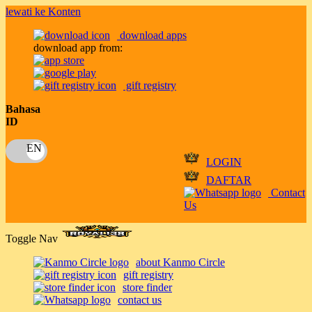
lewati ke Konten
download apps
download app from:
gift registry
Bahasa
ID
LOGIN
DAFTAR
Contact
Us
Toggle Nav
about Kanmo Circle
gift registry
store finder
contact us