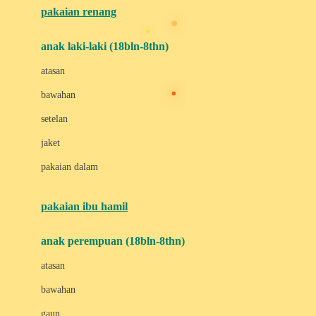
pakaian renang
Bumkins
anak laki-laki (18bln-8thn)
C
atasan
Cetaphil
bawahan
Chicco
setelan
Childlife
jaket
Clevamama
pakaian dalam
Cocolatte
Cottonseeds
pakaian ibu hamil
Cozy N Safe
anak perempuan (18bln-8thn)
Crane
atasan
Cybex
bawahan
D
gaun