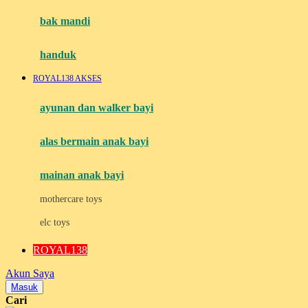
Moby
bak mandi
Momami
handuk
Mothercare
ROYAL138 AKSES
Mustela
ayunan dan walker bayi
My Buddy Tag
My K
alas bermain anak bayi
N
mainan anak bayi
Naif
mothercare toys
Nike
elc toys
Nordic Natural
ROYAL138
Nuby
Akun Saya
Nuna
Masuk
Cari