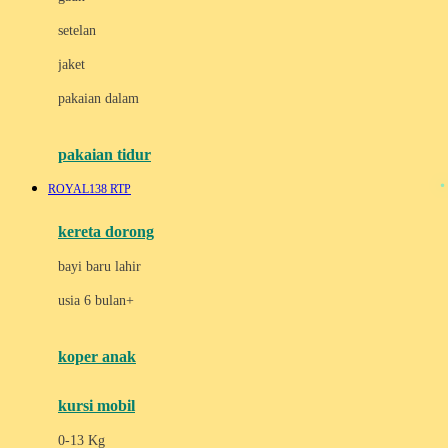
Dae Organics
setelan
Docare
jaket
Doona
pakaian dalam
Down To Earth
Drew
pakaian tidur
Dr. Brown's
ROYAL138 RTP
E
kereta dorong
ELC
bayi baru lahir
Ergobaby
usia 6 bulan+
Expert Care
koper anak
Ezyroller
kursi mobil
F
0-13 Kg