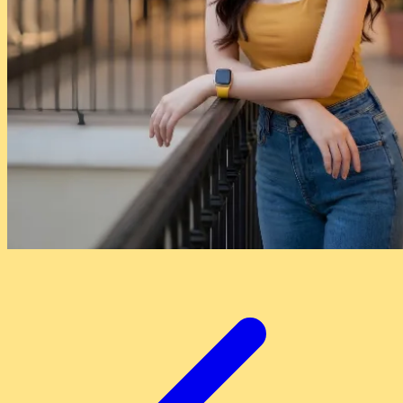
Twistshake
TY Toys
U
V
Veja
Vitaflow
Vtech
W
Waterland
Wellness
X