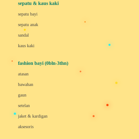
Beauty Barn
sepatu & kaus kaki
Bio Oil
sepatu bayi
Biolane
sepatu anak
Bite Fighters
sandal
Bizzi Growin
kaus kaki
Blackmores
fashion bayi (0bln-3thn)
Blooming Marvellous
atasan
Bonnels
bawahan
Bravado
gaun
Bruder
setelan
Brush Baby
jaket & kardigan
Buds Organics
aksesoris
Bugaboo
Buggygear