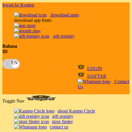
lewati ke Konten
download apps
download app from:
gift registry
Bahasa
ID
LOGIN
DAFTAR
Contact
Us
Toggle Nav
about Kanmo Circle
gift registry
store finder
contact us