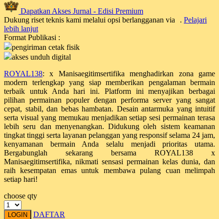
Dapatkan Akses
Jurnal
-
Edisi Premium
Q
Dukung riset teknis kami melalui opsi berlangganan via
.
Pelajari
lebih lanjut
QV Baby
Format Publikasi :
pengiriman cetak fisik
R
akses unduh digital
Real Shades
ROYAL138
: x Manisaegitimsertifika menghadirkan zona game
modern terlengkap yang siap memberikan pengalaman bermain
Red Castle
terbaik untuk Anda hari ini. Platform ini menyajikan berbagai
pilihan permainan populer dengan performa server yang sangat
Ribbon Madness
cepat, stabil, dan bebas hambatan. Desain antarmuka yang intuitif
serta visual yang memukau menjadikan setiap sesi permainan terasa
S
lebih seru dan menyenangkan. Didukung oleh sistem keamanan
tingkat tinggi serta layanan pelanggan yang responsif selama 24 jam,
kenyamanan bermain Anda selalu menjadi prioritas utama.
Sebamed
Bergabunglah sekarang bersama ROYAL138 x
Silver Cross
Manisaegitimsertifika, nikmati sensasi permainan kelas dunia, dan
raih kesempatan emas untuk membawa pulang cuan melimpah
Simply Idea
setiap hari!
Skip Hop
choose qty
Spectra
DAFTAR
LOGIN