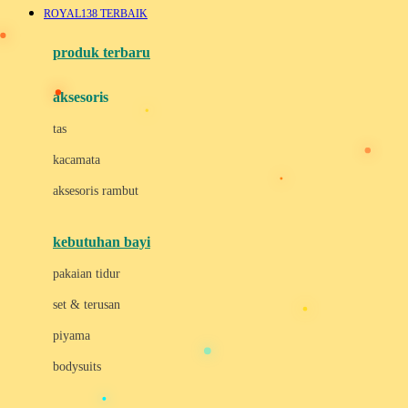
ROYAL138 TERBAIK
Azetabio
produk terbaru
B
aksesoris
Baabaasheepz
tas
Babiators
kacamata
Baby Dove
aksesoris rambut
Baby Jogger
Baby Rovega
kebutuhan bayi
Babybee
pakaian tidur
Banana Boat
set & terusan
Banz
piyama
Barbie
bodysuits
Beaba