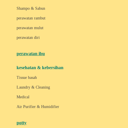
London Taxi
Shampo & Sabun
Love To Dream
perawatan rambut
perawatan mulut
M
perawatan diri
Magformers
Mama's Choice
perawatan ibu
Mamas&Papas
kesehatan & kebersihan
Mamaway
Tissue basah
Maxi Cosi
Laundry & Cleaning
Megabloks
Medical
Micro
Air Purifier & Humidifier
MiDeer
Mimi & Lula
potty
Mini Monkey