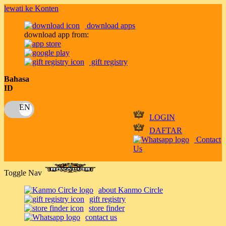
lewati ke Konten
download apps
download app from:
gift registry
Bahasa
ID
LOGIN
DAFTAR
Contact
Us
Toggle Nav
about Kanmo Circle
gift registry
store finder
contact us