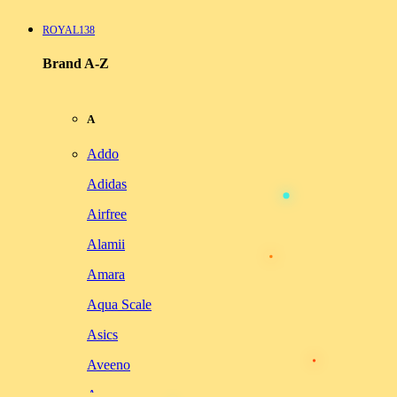
ROYAL138
Brand A-Z
A
Addo
Adidas
Airfree
Alamii
Amara
Aqua Scale
Asics
Aveeno
Awan