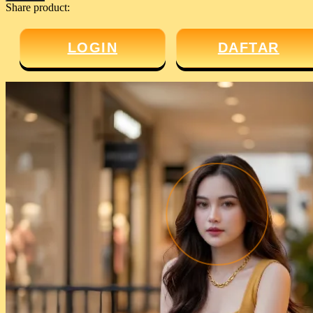
Share product:
Squishmallows
Starbooks
LOGIN
DAFTAR
Stick-O
Stokke
Sudocrem
Sumimo
Sunnylife
Sun-Staches
Swimava
T
Tommee Tippee
Trunki
Tutti Bambini