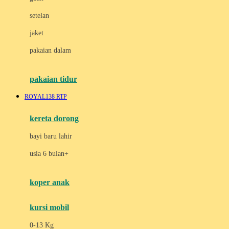
Dae Organics
setelan
Docare
jaket
Doona
pakaian dalam
Down To Earth
Drew
pakaian tidur
Dr. Brown's
ROYAL138 RTP
E
kereta dorong
ELC
bayi baru lahir
Ergobaby
usia 6 bulan+
Expert Care
koper anak
Ezyroller
kursi mobil
F
0-13 Kg