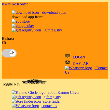
lewati ke Konten
download apps
download app from:
gift registry
Bahasa
ID
LOGIN
DAFTAR
Contact
Us
Toggle Nav
about Kanmo Circle
gift registry
store finder
contact us