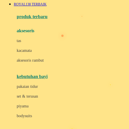
ROYAL138 TERBAIK
Azetabio
produk terbaru
B
aksesoris
Baabaasheepz
tas
Babiators
kacamata
Baby Dove
aksesoris rambut
Baby Jogger
Baby Rovega
kebutuhan bayi
Babybee
pakaian tidur
Banana Boat
set & terusan
Banz
piyama
Barbie
bodysuits
Beaba