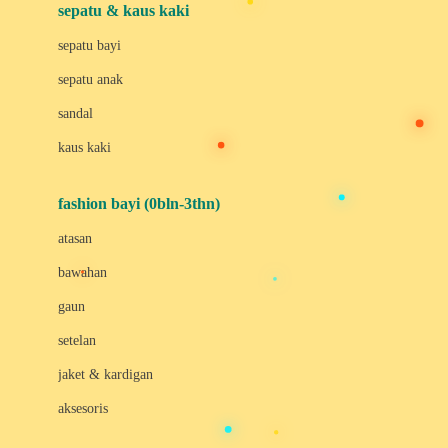
Beauty Barn
sepatu & kaus kaki
Bio Oil
sepatu bayi
Biolane
sepatu anak
Bite Fighters
sandal
Bizzi Growin
kaus kaki
Blackmores
fashion bayi (0bln-3thn)
Blooming Marvellous
atasan
Bonnels
bawahan
Bravado
gaun
Bruder
setelan
Brush Baby
jaket & kardigan
Buds Organics
aksesoris
Bugaboo
Buggygear