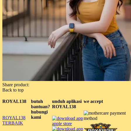
Share product:
Back to top
ROYAL138
butuh
unduh aplikasi
we accept
bantuan?
ROYAL138
hubungi
kami
ROYAL138
TERBAIK