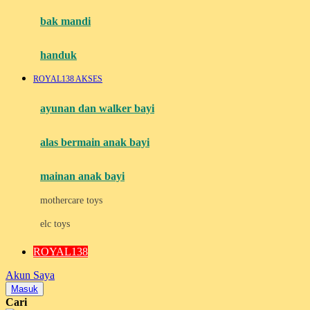
Moby
bak mandi
Momami
handuk
Mothercare
ROYAL138 AKSES
Mustela
ayunan dan walker bayi
My Buddy Tag
My K
alas bermain anak bayi
N
mainan anak bayi
Naif
mothercare toys
Nike
elc toys
Nordic Natural
ROYAL138
Nuby
Akun Saya
Nuna
Masuk
Cari