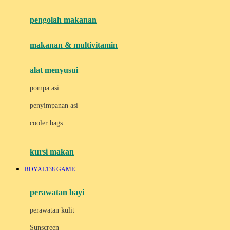
Joie
pengolah makanan
Joolz
Jujube
makanan & multivitamin
K
alat menyusui
Kiddycuts
pompa asi
Kumon
penyimpanan asi
L
cooler bags
Leapfrog
kursi makan
Leclerc
ROYAL138 GAME
Lee Vierra
Lillebaby
perawatan bayi
Little Bird Told Me
perawatan kulit
Little Miss Janis
Sunscreen