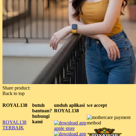
Share product:
Back to top
ROYAL138
butuh
unduh aplikasi
we accept
bantuan?
ROYAL138
hubungi
kami
ROYAL138
TERBAIK