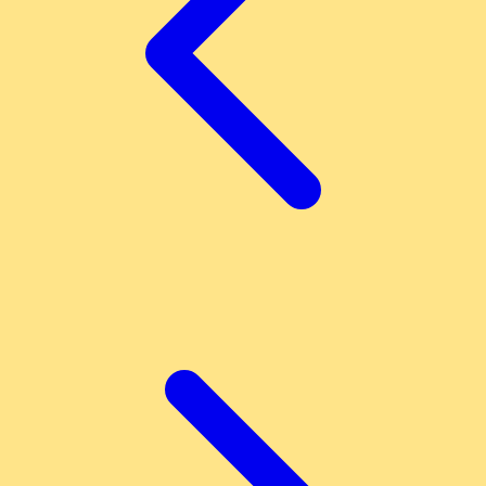
Xootz
Y
Yamatoya
Z
Zaxy
Zoggs
0-9
4Moms
59S