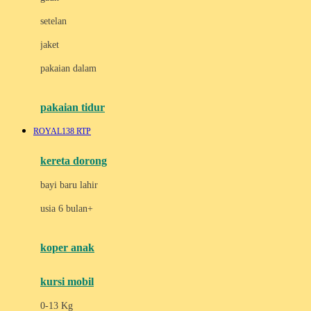
Dae Organics
setelan
Docare
jaket
Doona
pakaian dalam
Down To Earth
Drew
pakaian tidur
Dr. Brown's
ROYAL138 RTP
E
kereta dorong
ELC
bayi baru lahir
Ergobaby
usia 6 bulan+
Expert Care
koper anak
Ezyroller
kursi mobil
F
0-13 Kg