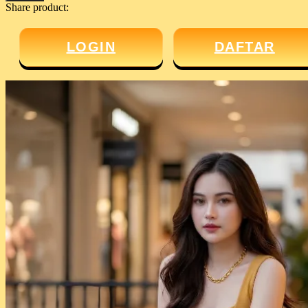
Share product:
Squishmallows
Starbooks
LOGIN
DAFTAR
Stick-O
Stokke
Sudocrem
Sumimo
Sunnylife
Sun-Staches
Swimava
T
Tommee Tippee
Trunki
Tutti Bambini