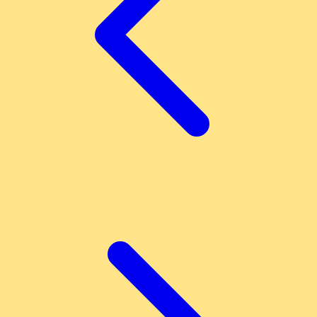
Xootz
Y
Yamatoya
Z
Zaxy
Zoggs
0-9
4Moms
59S