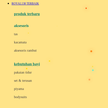
ROYAL138 TERBAIK
Azetabio
produk terbaru
B
aksesoris
Baabaasheepz
tas
Babiators
kacamata
Baby Dove
aksesoris rambut
Baby Jogger
Baby Rovega
kebutuhan bayi
Babybee
pakaian tidur
Banana Boat
set & terusan
Banz
piyama
Barbie
bodysuits
Beaba