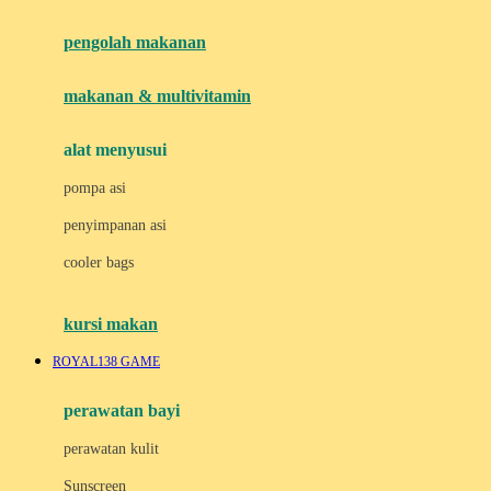
Joie
pengolah makanan
Joolz
Jujube
makanan & multivitamin
K
alat menyusui
Kiddycuts
pompa asi
Kumon
penyimpanan asi
L
cooler bags
Leapfrog
kursi makan
Leclerc
ROYAL138 GAME
Lee Vierra
Lillebaby
perawatan bayi
Little Bird Told Me
perawatan kulit
Little Miss Janis
Sunscreen