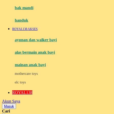
Moby
bak mandi
Momami
handuk
Mothercare
ROYAL138 AKSES
Mustela
ayunan dan walker bayi
My Buddy Tag
My K
alas bermain anak bayi
N
mainan anak bayi
Naif
mothercare toys
Nike
elc toys
Nordic Natural
ROYAL138
Nuby
Akun Saya
Nuna
Masuk
Cari