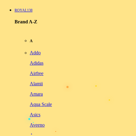
ROYAL138
Brand A-Z
A
Addo
Adidas
Airfree
Alamii
Amara
Aqua Scale
Asics
Aveeno
Awan