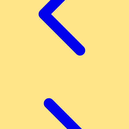
Xootz
Y
Yamatoya
Z
Zaxy
Zoggs
0-9
4Moms
59S