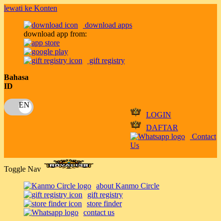
lewati ke Konten
download apps
download app from:
gift registry
Bahasa
ID
LOGIN
DAFTAR
Contact
Us
Toggle Nav
about Kanmo Circle
gift registry
store finder
contact us