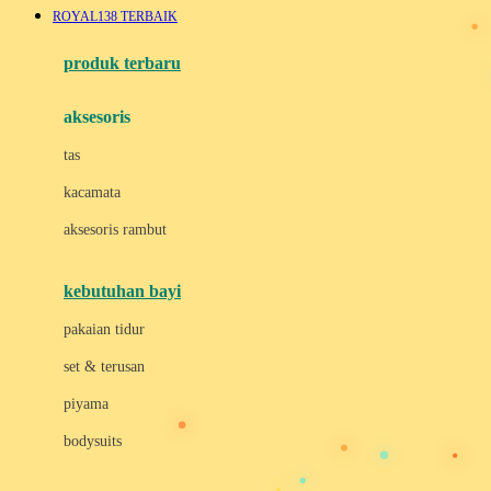
ROYAL138 TERBAIK
Azetabio
produk terbaru
B
aksesoris
Baabaasheepz
tas
Babiators
kacamata
Baby Dove
aksesoris rambut
Baby Jogger
Baby Rovega
kebutuhan bayi
Babybee
pakaian tidur
Banana Boat
set & terusan
Banz
piyama
Barbie
bodysuits
Beaba