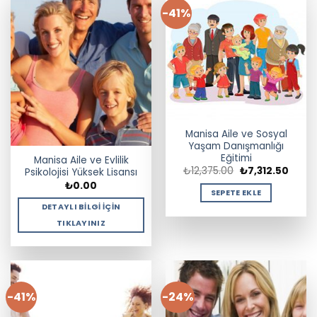
-41%
Manisa Aile ve Sosyal
Yaşam Danışmanlığı
Eğitimi
Manisa Aile ve Evlilik
Orijinal
Şu
₺
12,375.00
₺
7,312.50
Psikolojisi Yüksek Lisansı
fiyat:
andak
₺
0.00
₺12,375.00.
fiyat:
SEPETE EKLE
₺7,312
DETAYLI BILGI İÇIN
TIKLAYINIZ
-41%
-24%