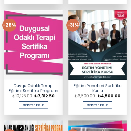
-28%
-31%
Duygu Odaklı Terapi
Eğitim Yönetimi Sertifika
Eğitimi Sertifika Programı
Kursu
Orijinal
Şu
Orijinal
Şu
₺
10,125.00
₺
7,312.50
₺
6,500.00
₺
4,500.00
fiyat:
andaki
fiyat:
anda
₺10,125.00.
fiyat:
₺6,500.00.
fiyat:
SEPETE EKLE
SEPETE EKLE
₺7,312.50.
₺4,50