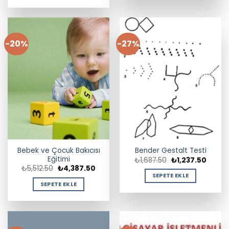
-20%
-27%
Bebek ve Çocuk Bakıcısı
Bender Gestalt Testi
Eğitimi
Orijinal
Şu
₺
1,687.50
₺
1,237.50
fiyat:
andaki
Orijinal
Şu
₺
5,512.50
₺
4,387.50
₺1,687.50.
fiyat:
fiyat:
andaki
SEPETE EKLE
₺1,237
₺5,512.50.
fiyat:
SEPETE EKLE
₺4,387.50.