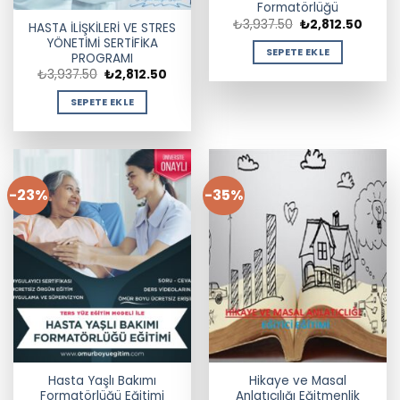
Formatörlüğü
Orijinal
Şu
₺
3,937.50
₺
2,812.50
HASTA İLİŞKİLERİ VE STRES
fiyat:
andak
YÖNETİMİ SERTİFİKA
₺3,937.50.
fiyat:
SEPETE EKLE
₺2,812
PROGRAMI
Orijinal
Şu
₺
3,937.50
₺
2,812.50
fiyat:
andaki
₺3,937.50.
fiyat:
SEPETE EKLE
₺2,812.50.
-23%
-35%
Hasta Yaşlı Bakımı
Hikaye ve Masal
Formatörlüğü Eğitimi
Anlatıcılığı Eğitmenlik