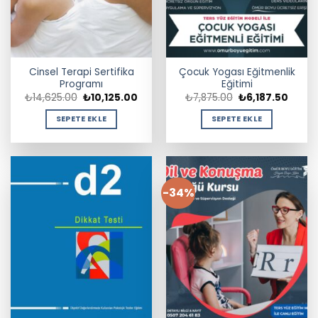
Cinsel Terapi Sertifika
Çocuk Yogası Eğitmenlik
Programı
Eğitimi
Orijinal
Şu
Orijinal
Şu
₺
14,625.00
₺
10,125.00
₺
7,875.00
₺
6,187.50
fiyat:
andaki
fiyat:
andak
₺14,625.00.
fiyat:
₺7,875.00.
fiyat:
SEPETE EKLE
SEPETE EKLE
₺10,125.00.
₺6,187
-34%