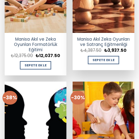
Manisa Akıl ve Zeka
Manisa Akıl Zeka Oyunları
Oyunları Formatörlük
ve Satranç Eğitmenliği
Eğitimi
Orijinal
Şu
₺
4,387.50
₺
3,937.50
fiyat:
andak
Orijinal
Şu
₺
12,375.00
₺
12,037.50
₺4,387.50.
fiyat:
fiyat:
andaki
SEPETE EKLE
₺3,93
₺12,375.00.
fiyat:
SEPETE EKLE
₺12,037.50.
-38%
-30%