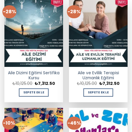
-28%
-28%
Aile Dizimi Eğitimi Sertifika
Aile ve Evlilik Terapisi
Kursu
Uzmanlık Eğitimi
Orijinal
Şu
Orijinal
Şu
₺
10,125.00
₺
7,312.50
₺
10,125.00
₺
7,312.50
fiyat:
andaki
fiyat:
andak
₺10,125.00.
fiyat:
₺10,125.00.
fiyat:
SEPETE EKLE
SEPETE EKLE
₺7,312.50.
₺7,312
-10%
-46%