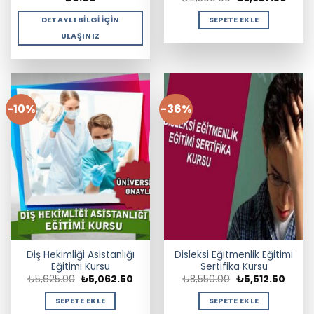
fiyat:
andak
₺4,500.00.
fiyat:
DETAYLI BILGI İÇIN
SEPETE EKLE
₺3,93
ULAŞINIZ
-10%
-36%
Diş Hekimliği Asistanlığı
Disleksi Eğitmenlik Eğitimi
Eğitimi Kursu
Sertifika Kursu
Orijinal
Şu
Orijinal
Şu
₺
5,625.00
₺
5,062.50
₺
8,550.00
₺
5,512.50
fiyat:
andaki
fiyat:
andak
₺5,625.00.
fiyat:
₺8,550.00.
fiyat:
SEPETE EKLE
SEPETE EKLE
₺5,062.50.
₺5,512