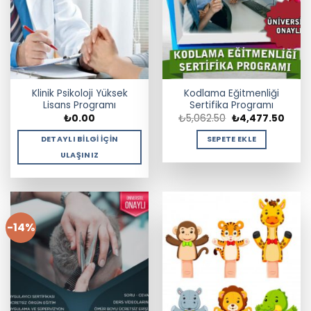
Klinik Psikoloji Yüksek
Kodlama Eğitmenliği
Lisans Programı
Sertifika Programı
Orijinal
Şu
₺
0.00
₺
5,062.50
₺
4,477.50
fiyat:
andak
₺5,062.50.
fiyat:
DETAYLI BILGI İÇIN
SEPETE EKLE
₺4,47
ULAŞINIZ
-14%