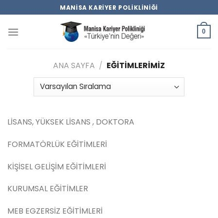
Skip
MANISA KARIYER POLIKLINIĞI
to
content
0
ANA SAYFA
/
EĞITIMLERIMIZ
LİSANS, YÜKSEK LİSANS , DOKTORA
FORMATÖRLÜK EĞİTİMLERİ
KİŞİSEL GELİŞİM EĞİTİMLERİ
KURUMSAL EĞİTİMLER
MEB EGZERSİZ EĞİTİMLERİ