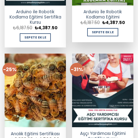
Arduino ile Robotik
Ardunio İle Robotik
Kodlama Eğitimi Sertifika
Kodlama Eğitimi
Kursu
Orijinal
Şu
₺
6,187.50
₺
4,387.50
fiyat:
andak
Orijinal
Şu
₺
6,187.50
₺
4,387.50
₺6,187.50.
fiyat:
fiyat:
andaki
SEPETE EKLE
₺4,387
₺6,187.50.
fiyat:
SEPETE EKLE
₺4,387.50.
-25%
-31%
Aşçı Yardımcısı Eğitimi
Arıcılık Eğitimi Sertifikası