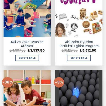
Akıl ve Zeka Oyunları
Akıl Zeka Oyunları
Atölyesi
Sertifikalı Eğitim Programı
Orijinal
Şu
Orijinal
Şu
₺
4,387.50
₺
3,937.50
₺
10,125.00
₺
5,512.50
fiyat:
andaki
fiyat:
andak
₺4,387.50.
fiyat:
₺10,125.00.
fiyat:
SEPETE EKLE
SEPETE EKLE
₺3,937.50.
₺5,512
-38%
-3%