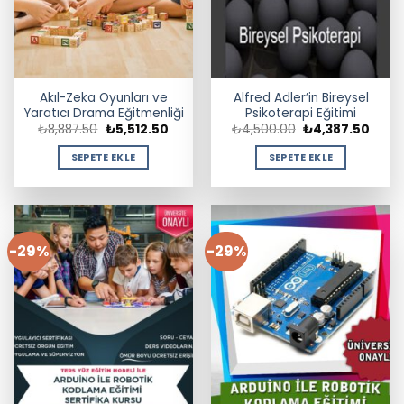
Akıl-Zeka Oyunları ve
Alfred Adler’in Bireysel
Yaratıcı Drama Eğitmenliği
Psikoterapi Eğitimi
Orijinal
Şu
Orijinal
Şu
₺
8,887.50
₺
5,512.50
₺
4,500.00
₺
4,387.50
fiyat:
andaki
fiyat:
andak
₺8,887.50.
fiyat:
₺4,500.00.
fiyat:
SEPETE EKLE
SEPETE EKLE
₺5,512.50.
₺4,38
-29%
-29%