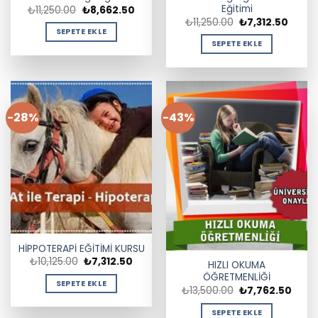
Eğitimi
Orijinal
Şu
₺
11,250.00
₺
8,662.50
fiyat:
andaki
Orijinal
Şu
₺
11,250.00
₺
7,312.50
₺11,250.00.
fiyat:
fiyat:
andak
SEPETE EKLE
₺8,662.50.
₺11,250.00.
fiyat:
SEPETE EKLE
₺7,312
-28%
-43%
HİPPOTERAPİ EĞİTİMİ KURSU
Orijinal
Şu
₺
10,125.00
₺
7,312.50
HIZLI OKUMA
fiyat:
andaki
ÖĞRETMENLİĞİ
₺10,125.00.
fiyat:
SEPETE EKLE
₺7,312.50.
Orijinal
Şu
₺
13,500.00
₺
7,762.50
fiyat:
andak
₺13,500.00.
fiyat:
SEPETE EKLE
₺7,76