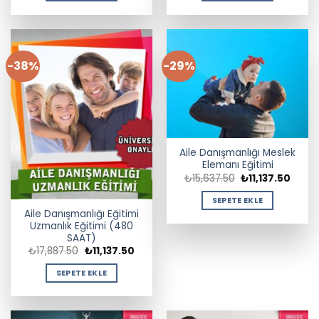
-38%
-29%
Aile Danışmanlığı Meslek
Elemanı Eğitimi
Orijinal
Şu
₺
15,637.50
₺
11,137.50
fiyat:
andak
₺15,637.50.
fiyat:
SEPETE EKLE
₺11,13
Aile Danışmanlığı Eğitimi
Uzmanlık Eğitimi (480
SAAT)
Orijinal
Şu
₺
17,887.50
₺
11,137.50
fiyat:
andaki
₺17,887.50.
fiyat:
SEPETE EKLE
₺11,137.50.