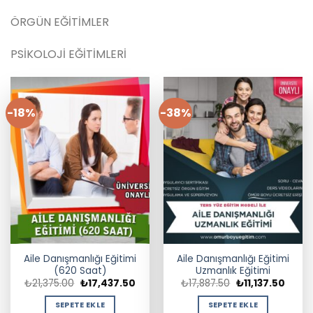
ÖRGÜN EĞİTİMLER
PSİKOLOJİ EĞİTİMLERİ
-18%
-38%
Aile Danışmanlığı Eğitimi
Aile Danışmanlığı Eğitimi
(620 Saat)
Uzmanlık Eğitimi
Orijinal
Şu
Orijinal
Şu
₺
21,375.00
₺
17,437.50
₺
17,887.50
₺
11,137.50
fiyat:
andaki
fiyat:
andak
₺21,375.00.
fiyat:
₺17,887.50.
fiyat:
SEPETE EKLE
SEPETE EKLE
₺17,437.50.
₺11,137