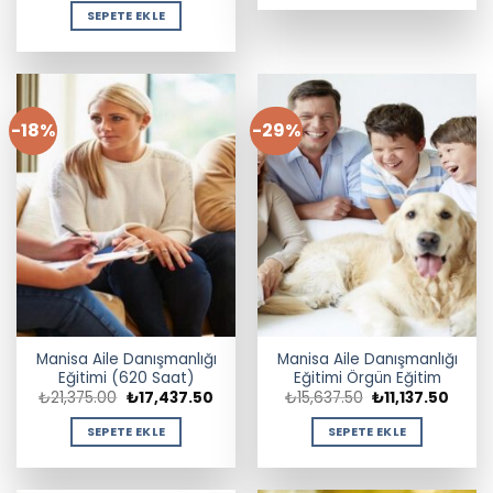
₺13,500.00.
fiyat:
SEPETE EKLE
₺7,312.50.
-18%
-29%
Manisa Aile Danışmanlığı
Manisa Aile Danışmanlığı
Eğitimi (620 Saat)
Eğitimi Örgün Eğitim
Orijinal
Şu
Orijinal
Şu
₺
21,375.00
₺
17,437.50
₺
15,637.50
₺
11,137.50
fiyat:
andaki
fiyat:
andak
₺21,375.00.
fiyat:
₺15,637.50.
fiyat:
SEPETE EKLE
SEPETE EKLE
₺17,437.50.
₺11,13