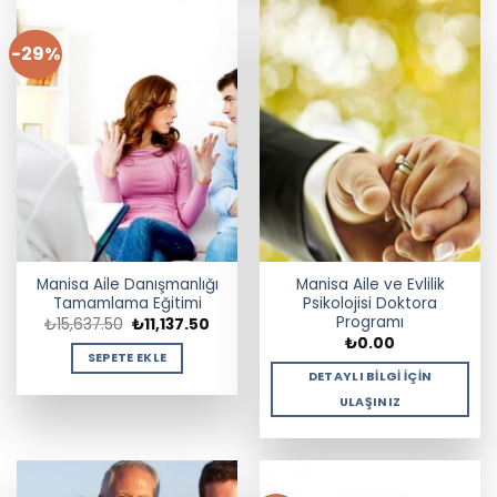
-29%
Manisa Aile Danışmanlığı
Manisa Aile ve Evlilik
Tamamlama Eğitimi
Psikolojisi Doktora
Programı
Orijinal
Şu
₺
15,637.50
₺
11,137.50
fiyat:
andaki
₺
0.00
₺15,637.50.
fiyat:
SEPETE EKLE
₺11,137.50.
DETAYLI BILGI İÇIN
ULAŞINIZ