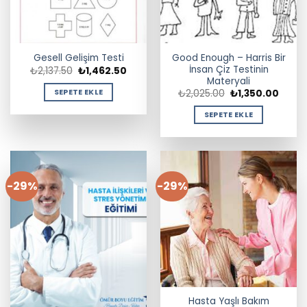
Good Enough – Harris Bir
Gesell Gelişim Testi
İnsan Çiz Testinin
Orijinal
Şu
₺
2,137.50
₺
1,462.50
fiyat:
andaki
Materyali
₺2,137.50.
fiyat:
Orijinal
Şu
SEPETE EKLE
₺
2,025.00
₺
1,350.00
₺1,462.50.
fiyat:
andak
₺2,025.00.
fiyat:
SEPETE EKLE
₺1,350
-29%
-29%
Hasta Yaşlı Bakım