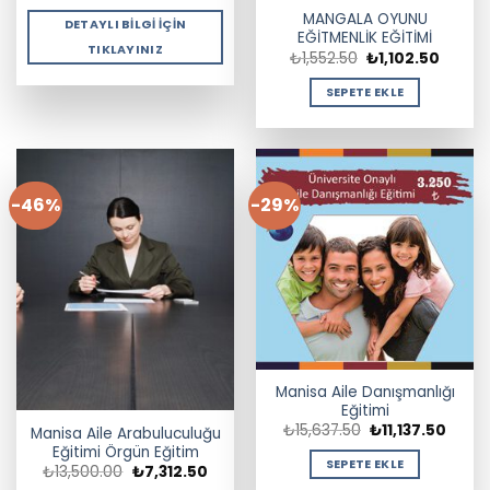
MANGALA OYUNU
DETAYLI BILGI İÇIN
EĞİTMENLİK EĞİTİMİ
TIKLAYINIZ
Orijinal
Şu
₺
1,552.50
₺
1,102.50
fiyat:
andaki
₺1,552.50.
fiyat:
SEPETE EKLE
₺1,102.
-46%
-29%
Manisa Aile Danışmanlığı
Eğitimi
Orijinal
Şu
₺
15,637.50
₺
11,137.50
Manisa Aile Arabuluculuğu
fiyat:
andak
Eğitimi Örgün Eğitim
₺15,637.50.
fiyat:
SEPETE EKLE
Orijinal
Şu
₺
13,500.00
₺
7,312.50
₺11,13
fiyat:
andaki