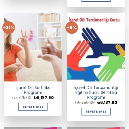
-21%
-8%
İşaret Dili Sertifika
İşaret Dili Tercümanlığı
Programı
Eğitimi Kursu Sertifika
Programı
Orijinal
Şu
₺
7,875.00
₺
6,187.50
fiyat:
andaki
Orijinal
Şu
₺
6,750.00
₺
6,187.50
₺7,875.00.
fiyat:
fiyat:
andak
SEPETE EKLE
₺6,187.50.
₺6,750.00.
fiyat:
SEPETE EKLE
₺6,187