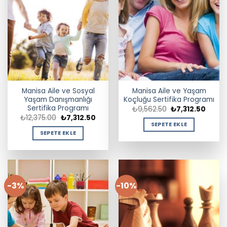
Manisa Aile ve Sosyal
Manisa Aile ve Yaşam
Yaşam Danışmanlığı
Koçluğu Sertifika Programı
Sertifika Programı
Orijinal
Şu
₺
9,562.50
₺
7,312.50
fiyat:
andak
Orijinal
Şu
₺
12,375.00
₺
7,312.50
₺9,562.50.
fiyat:
fiyat:
andaki
SEPETE EKLE
₺7,312
₺12,375.00.
fiyat:
SEPETE EKLE
₺7,312.50.
-3%
-10%