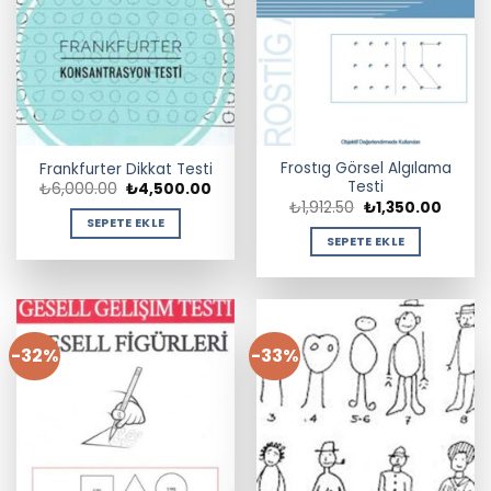
Frostıg Görsel Algılama
Frankfurter Dikkat Testi
Testi
Orijinal
Şu
₺
6,000.00
₺
4,500.00
fiyat:
andaki
Orijinal
Şu
₺
1,912.50
₺
1,350.00
₺6,000.00.
fiyat:
fiyat:
andaki
SEPETE EKLE
₺4,500.00.
₺1,912.50.
fiyat:
SEPETE EKLE
₺1,350
-32%
-33%