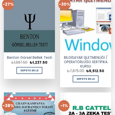
-27%
-30%
BİLGİSAYAR İŞLETMENLİĞİ /
Benton Görsel Bellek Testi
OPERATÖRLÜĞÜ SERTİFİKA
Orijinal
Şu
₺
1,687.50
₺
1,237.50
fiyat:
andaki
KURSU
₺1,687.50.
fiyat:
Orijinal
Şu
SEPETE EKLE
₺
7,875.00
₺
5,512.50
₺1,237.50.
fiyat:
andak
₺7,875.00.
fiyat:
SEPETE EKLE
₺5,512
-38%
-1%