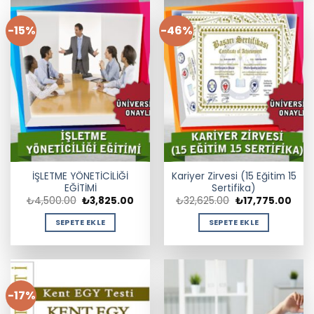
-15%
-46%
İŞLETME YÖNETİCİLİĞİ
Kariyer Zirvesi (15 Eğitim 15
EĞİTİMİ
Sertifika)
Orijinal
Şu
Orijinal
Şu
₺
4,500.00
₺
3,825.00
₺
32,625.00
₺
17,775.00
fiyat:
andaki
fiyat:
anda
₺4,500.00.
fiyat:
₺32,625.00.
fiyat
SEPETE EKLE
SEPETE EKLE
₺3,825.00.
₺17,
-17%