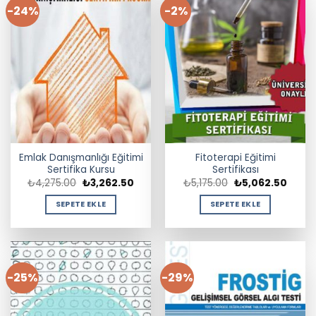
-24%
-2%
Emlak Danışmanlığı Eğitimi
Fitoterapi Eğitimi
Sertifika Kursu
Sertifikası
Orijinal
Şu
Orijinal
Şu
₺
4,275.00
₺
3,262.50
₺
5,175.00
₺
5,062.50
fiyat:
andaki
fiyat:
andak
₺4,275.00.
fiyat:
₺5,175.00.
fiyat:
SEPETE EKLE
SEPETE EKLE
₺3,262.50.
₺5,06
-25%
-29%