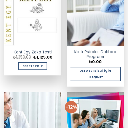
Klinik Psikoloji Doktora
Kent Egy Zeka Testi
Programı
Orijinal
Şu
₺
1,350.00
₺
1,125.00
fiyat:
andaki
₺
0.00
₺1,350.00.
fiyat:
SEPETE EKLE
₺1,125.00.
DETAYLI BILGI İÇIN
ULAŞINIZ
-12%