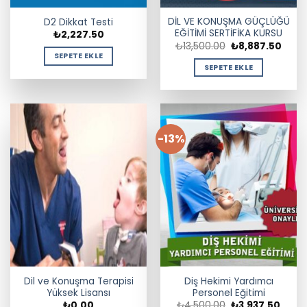
DİL VE KONUŞMA GÜÇLÜĞÜ
D2 Dikkat Testi
EĞİTİMİ SERTİFİKA KURSU
₺
2,227.50
Orijinal
Şu
₺
13,500.00
₺
8,887.50
fiyat:
andak
SEPETE EKLE
₺13,500.00.
fiyat:
SEPETE EKLE
₺8,88
-13%
Dil ve Konuşma Terapisi
Diş Hekimi Yardımcı
Yüksek Lisansı
Personel Eğitimi
Orijinal
Şu
₺
0.00
₺
4,500.00
₺
3,937.50