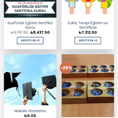
Kuaförlük Eğitimi Sertifika
Kukla Terapi Eğitimi ve
Kursu
Sertifikası
Orijinal
Şu
₺
9,787.50
₺
8,437.50
₺
7,312.50
fiyat:
andaki
₺9,787.50.
fiyat:
SEPETE EKLE
SEPETE EKLE
₺8,437.50.
-29%
Makale Hazırlama
₺
0.00