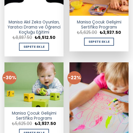
Manisa Akıl Zeka Oyunları,
Manisa Çocuk Gelişimi
Yaratıcı Drama ve Öğrenci
Sertifika Programı
Koçluğu Eğitimi
Orijinal
Şu
₺
5,625.00
₺
3,937.50
fiyat:
andak
Orijinal
Şu
₺
8,887.50
₺
5,512.50
₺5,625.00.
fiyat:
fiyat:
andaki
SEPETE EKLE
₺3,93
₺8,887.50.
fiyat:
SEPETE EKLE
₺5,512.50.
-30%
-22%
Manisa Çocuk Gelişimi
Sertifika Programı
Orijinal
Şu
₺
5,625.00
₺
3,937.50
fiyat:
andaki
₺5,625.00.
fiyat:
SEPETE EKLE