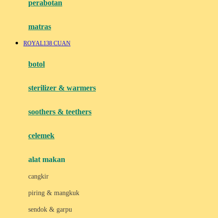
perabotan
Happy Tummy
Hauck
matras
Havaianas
ROYAL138 CUAN
Hegen
botol
Hot Wheels
sterilizer & warmers
Hybrid
soothers & teethers
I
Inlacta DHA
celemek
Interlac
alat makan
Ivenet
cangkir
J
piring & mangkuk
Jack N Jill
sendok & garpu