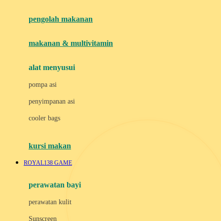
Joie
pengolah makanan
Joolz
Jujube
makanan & multivitamin
K
alat menyusui
Kiddycuts
pompa asi
Kumon
penyimpanan asi
L
cooler bags
Leapfrog
kursi makan
Leclerc
ROYAL138 GAME
Lee Vierra
Lillebaby
perawatan bayi
Little Bird Told Me
perawatan kulit
Little Miss Janis
Sunscreen