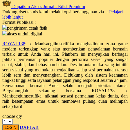
Dapatkan Akses
Jurnal
-
Edisi Premium
Q
Dukung riset teknis kami melalui opsi berlangganan via
.
Pelajari
lebih lanjut
QV Baby
Format Publikasi :
pengiriman cetak fisik
R
akses unduh digital
Real Shades
ROYAL138
: x Manisaegitimsertifika menghadirkan zona game
modern terlengkap yang siap memberikan pengalaman bermain
Red Castle
terbaik untuk Anda hari ini. Platform ini menyajikan berbagai
pilihan permainan populer dengan performa server yang sangat
Ribbon Madness
cepat, stabil, dan bebas hambatan. Desain antarmuka yang intuitif
serta visual yang memukau menjadikan setiap sesi permainan terasa
S
lebih seru dan menyenangkan. Didukung oleh sistem keamanan
tingkat tinggi serta layanan pelanggan yang responsif selama 24 jam,
kenyamanan bermain Anda selalu menjadi prioritas utama.
Sebamed
Bergabunglah sekarang bersama ROYAL138 x
Silver Cross
Manisaegitimsertifika, nikmati sensasi permainan kelas dunia, dan
raih kesempatan emas untuk membawa pulang cuan melimpah
Simply Idea
setiap hari!
Skip Hop
choose qty
Spectra
DAFTAR
LOGIN