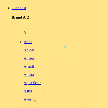
ROYAL138
Brand A-Z
A
Addo
Adidas
Airfree
Alamii
Amara
Aqua Scale
Asics
Aveeno
Awan