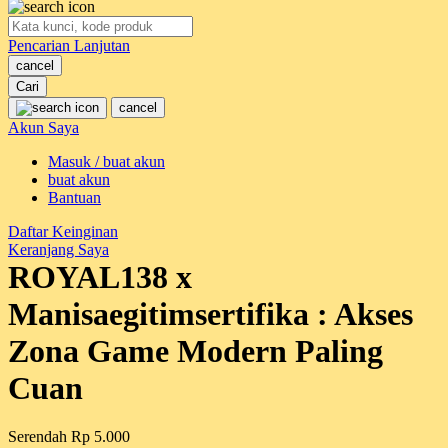
O
Pencarian Lanjutan
Oh Ma Grain
cancel
Okiedog
Cari
cancel
P
Akun Saya
Masuk / buat akun
Peachy
buat akun
Phil & Ted's
Bantuan
Philips Avent
Daftar Keinginan
Keranjang Saya
Pigeon
ROYAL138 x
Playgro
Manisaegitimsertifika : Akses
Poled Global
Zona Game Modern Paling
Ponycycle
Cuan
Puma
Pureats
Serendah
Rp 5.000