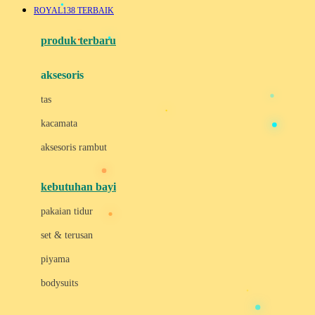
ROYAL138 TERBAIK
Azetabio
produk terbaru
B
aksesoris
Baabaasheepz
tas
Babiators
kacamata
Baby Dove
aksesoris rambut
Baby Jogger
Baby Rovega
kebutuhan bayi
Babybee
pakaian tidur
Banana Boat
set & terusan
Banz
piyama
Barbie
bodysuits
Beaba