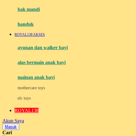
Moby
bak mandi
Momami
handuk
Mothercare
ROYAL138 AKSES
Mustela
ayunan dan walker bayi
My Buddy Tag
My K
alas bermain anak bayi
N
mainan anak bayi
Naif
mothercare toys
Nike
elc toys
Nordic Natural
ROYAL138
Nuby
Akun Saya
Nuna
Masuk
Cari