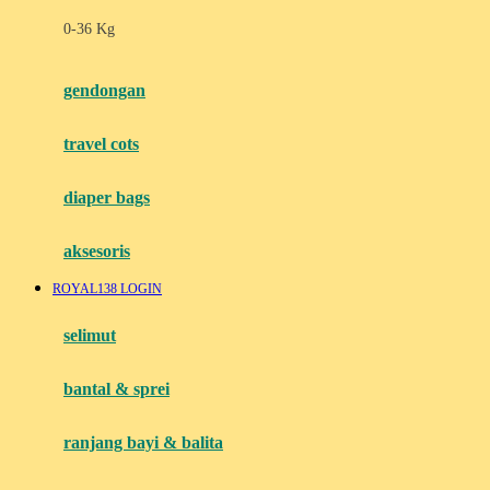
Felt So Sweet
0-36 Kg
Fisher Price
Flipper
gendongan
Friends Of Sally
travel cots
G
diaper bags
Gb
Geko
aksesoris
Graco
ROYAL138 LOGIN
Gund
selimut
H
bantal & sprei
Habbie
Haenim
ranjang bayi & balita
Happy Horse