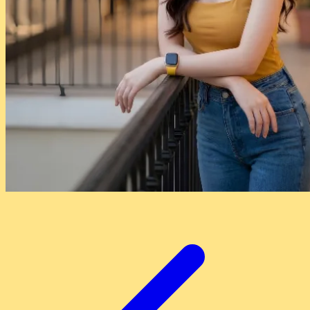
Twistshake
TY Toys
U
V
Veja
Vitaflow
Vtech
W
Waterland
Wellness
X