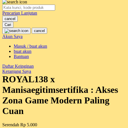
O
Pencarian Lanjutan
Oh Ma Grain
cancel
Okiedog
Cari
cancel
P
Akun Saya
Masuk / buat akun
Peachy
buat akun
Phil & Ted's
Bantuan
Philips Avent
Daftar Keinginan
Keranjang Saya
Pigeon
ROYAL138 x
Playgro
Manisaegitimsertifika : Akses
Poled Global
Zona Game Modern Paling
Ponycycle
Cuan
Puma
Pureats
Serendah
Rp 5.000