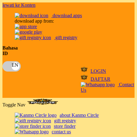
lewati ke Konten
download apps
download app from:
gift registry
Bahasa
ID
LOGIN
DAFTAR
Contact
Us
Toggle Nav
about Kanmo Circle
gift registry
store finder
contact us