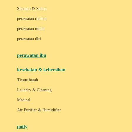
London Taxi
Shampo & Sabun
Love To Dream
perawatan rambut
perawatan mulut
M
perawatan diri
Magformers
Mama's Choice
perawatan ibu
Mamas&Papas
kesehatan & kebersihan
Mamaway
Tissue basah
Maxi Cosi
Laundry & Cleaning
Megabloks
Medical
Micro
Air Purifier & Humidifier
MiDeer
Mimi & Lula
potty
Mini Monkey