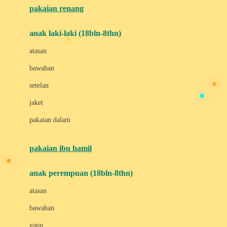
pakaian renang
Bumkins
anak laki-laki (18bln-8thn)
C
atasan
Cetaphil
bawahan
Chicco
setelan
Childlife
jaket
Clevamama
pakaian dalam
Cocolatte
Cottonseeds
pakaian ibu hamil
Cozy N Safe
anak perempuan (18bln-8thn)
Crane
atasan
Cybex
bawahan
D
gaun