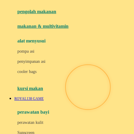
Joie
pengolah makanan
Joolz
Jujube
makanan & multivitamin
K
alat menyusui
Kiddycuts
pompa asi
Kumon
penyimpanan asi
L
cooler bags
Leapfrog
kursi makan
Leclerc
ROYAL138 GAME
Lee Vierra
Lillebaby
perawatan bayi
Little Bird Told Me
perawatan kulit
Little Miss Janis
Sunscreen