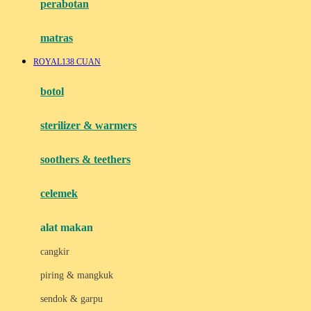
perabotan
Happy Tummy
Hauck
matras
Havaianas
ROYAL138 CUAN
Hegen
botol
Hot Wheels
sterilizer & warmers
Hybrid
soothers & teethers
I
Inlacta DHA
celemek
Interlac
alat makan
Ivenet
cangkir
J
piring & mangkuk
Jack N Jill
sendok & garpu