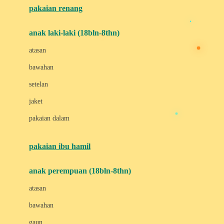
pakaian renang
Bumkins
anak laki-laki (18bln-8thn)
C
atasan
Cetaphil
bawahan
Chicco
setelan
Childlife
jaket
Clevamama
pakaian dalam
Cocolatte
Cottonseeds
pakaian ibu hamil
Cozy N Safe
anak perempuan (18bln-8thn)
Crane
atasan
Cybex
bawahan
D
gaun