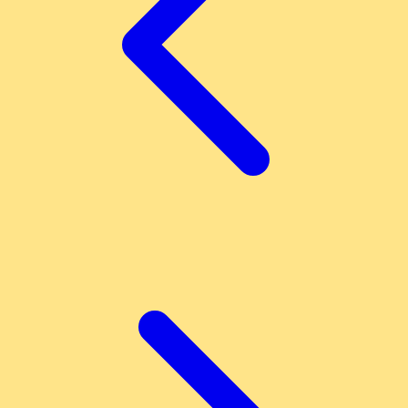
Xootz
Y
Yamatoya
Z
Zaxy
Zoggs
0-9
4Moms
59S