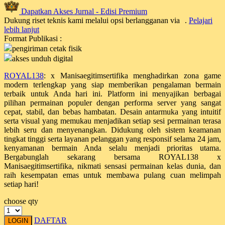
Dapatkan Akses
Jurnal
-
Edisi Premium
Q
Dukung riset teknis kami melalui opsi berlangganan via
.
Pelajari
lebih lanjut
QV Baby
Format Publikasi :
pengiriman cetak fisik
R
akses unduh digital
Real Shades
ROYAL138
: x Manisaegitimsertifika menghadirkan zona game
modern terlengkap yang siap memberikan pengalaman bermain
Red Castle
terbaik untuk Anda hari ini. Platform ini menyajikan berbagai
pilihan permainan populer dengan performa server yang sangat
Ribbon Madness
cepat, stabil, dan bebas hambatan. Desain antarmuka yang intuitif
serta visual yang memukau menjadikan setiap sesi permainan terasa
S
lebih seru dan menyenangkan. Didukung oleh sistem keamanan
tingkat tinggi serta layanan pelanggan yang responsif selama 24 jam,
kenyamanan bermain Anda selalu menjadi prioritas utama.
Sebamed
Bergabunglah sekarang bersama ROYAL138 x
Silver Cross
Manisaegitimsertifika, nikmati sensasi permainan kelas dunia, dan
raih kesempatan emas untuk membawa pulang cuan melimpah
Simply Idea
setiap hari!
Skip Hop
choose qty
Spectra
DAFTAR
LOGIN