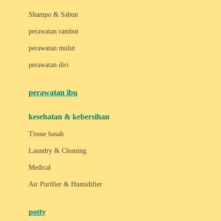
London Taxi
Shampo & Sabun
Love To Dream
perawatan rambut
perawatan mulut
M
perawatan diri
Magformers
Mama's Choice
perawatan ibu
Mamas&Papas
kesehatan & kebersihan
Mamaway
Tissue basah
Maxi Cosi
Laundry & Cleaning
Megabloks
Medical
Micro
Air Purifier & Humidifier
MiDeer
Mimi & Lula
potty
Mini Monkey