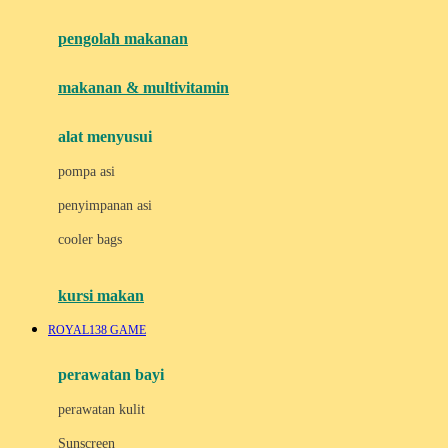
Joie
pengolah makanan
Joolz
Jujube
makanan & multivitamin
K
alat menyusui
Kiddycuts
pompa asi
Kumon
penyimpanan asi
L
cooler bags
Leapfrog
kursi makan
Leclerc
ROYAL138 GAME
Lee Vierra
Lillebaby
perawatan bayi
Little Bird Told Me
perawatan kulit
Little Miss Janis
Sunscreen