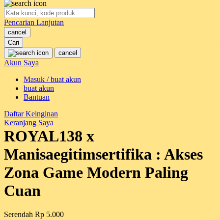
O
Pencarian Lanjutan
Oh Ma Grain
cancel
Okiedog
Cari
cancel
P
Akun Saya
Masuk / buat akun
Peachy
buat akun
Phil & Ted's
Bantuan
Philips Avent
Daftar Keinginan
Keranjang Saya
Pigeon
ROYAL138 x
Playgro
Manisaegitimsertifika : Akses
Poled Global
Zona Game Modern Paling
Ponycycle
Cuan
Puma
Pureats
Serendah
Rp 5.000