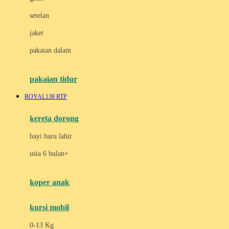
Dae Organics
setelan
Docare
jaket
Doona
pakaian dalam
Down To Earth
Drew
pakaian tidur
Dr. Brown's
ROYAL138 RTP
E
kereta dorong
ELC
bayi baru lahir
Ergobaby
usia 6 bulan+
Expert Care
koper anak
Ezyroller
kursi mobil
F
0-13 Kg