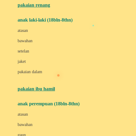
pakaian renang
Bumkins
anak laki-laki (18bln-8thn)
C
atasan
Cetaphil
bawahan
Chicco
setelan
Childlife
jaket
Clevamama
pakaian dalam
Cocolatte
Cottonseeds
pakaian ibu hamil
Cozy N Safe
anak perempuan (18bln-8thn)
Crane
atasan
Cybex
bawahan
D
gaun