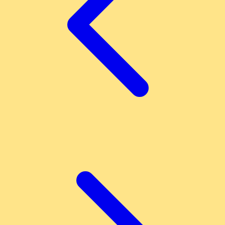
Xootz
Y
Yamatoya
Z
Zaxy
Zoggs
0-9
4Moms
59S