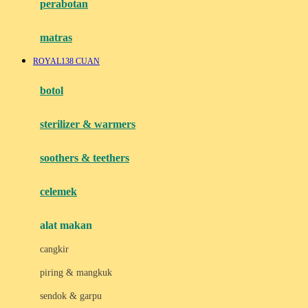
perabotan
Happy Tummy
Hauck
matras
Havaianas
ROYAL138 CUAN
Hegen
botol
Hot Wheels
sterilizer & warmers
Hybrid
soothers & teethers
I
Inlacta DHA
celemek
Interlac
alat makan
Ivenet
cangkir
J
piring & mangkuk
Jack N Jill
sendok & garpu