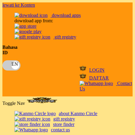
lewati ke Konten
download apps
download app from:
gift registry
Bahasa
ID
LOGIN
DAFTAR
Contact
Us
Toggle Nav
about Kanmo Circle
gift registry
store finder
contact us