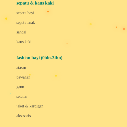
Beauty Barn
sepatu & kaus kaki
Bio Oil
sepatu bayi
Biolane
sepatu anak
Bite Fighters
sandal
Bizzi Growin
kaus kaki
Blackmores
fashion bayi (0bln-3thn)
Blooming Marvellous
atasan
Bonnels
bawahan
Bravado
gaun
Bruder
setelan
Brush Baby
jaket & kardigan
Buds Organics
aksesoris
Bugaboo
Buggygear