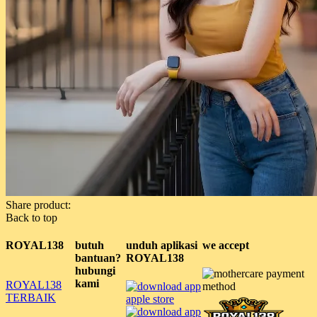
Share product:
Back to top
ROYAL138
butuh
unduh aplikasi
we accept
bantuan?
ROYAL138
hubungi
kami
ROYAL138
TERBAIK