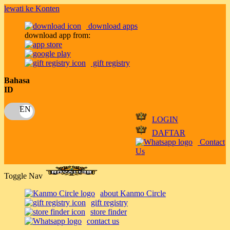
lewati ke Konten
download apps
download app from:
gift registry
Bahasa
ID
LOGIN
DAFTAR
Contact
Us
Toggle Nav
about Kanmo Circle
gift registry
store finder
contact us