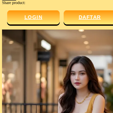
Share product:
Squishmallows
Starbooks
LOGIN
DAFTAR
Stick-O
Stokke
Sudocrem
Sumimo
Sunnylife
Sun-Staches
Swimava
T
Tommee Tippee
Trunki
Tutti Bambini