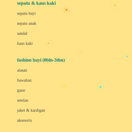
Beauty Barn
sepatu & kaus kaki
Bio Oil
sepatu bayi
Biolane
sepatu anak
Bite Fighters
sandal
Bizzi Growin
kaus kaki
Blackmores
fashion bayi (0bln-3thn)
Blooming Marvellous
atasan
Bonnels
bawahan
Bravado
gaun
Bruder
setelan
Brush Baby
jaket & kardigan
Buds Organics
aksesoris
Bugaboo
Buggygear