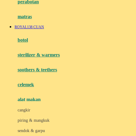
perabotan
Happy Tummy
Hauck
matras
Havaianas
ROYAL138 CUAN
Hegen
botol
Hot Wheels
sterilizer & warmers
Hybrid
soothers & teethers
I
Inlacta DHA
celemek
Interlac
alat makan
Ivenet
cangkir
J
piring & mangkuk
Jack N Jill
sendok & garpu