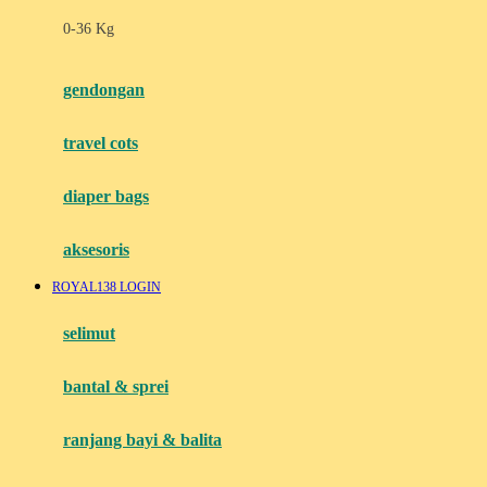
Felt So Sweet
0-36 Kg
Fisher Price
Flipper
gendongan
Friends Of Sally
travel cots
G
diaper bags
Gb
Geko
aksesoris
Graco
ROYAL138 LOGIN
Gund
selimut
H
bantal & sprei
Habbie
Haenim
ranjang bayi & balita
Happy Horse