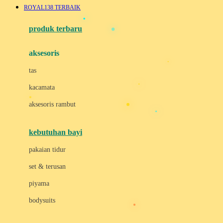
ROYAL138 TERBAIK
Azetabio
produk terbaru
B
aksesoris
Baabaasheepz
tas
Babiators
kacamata
Baby Dove
aksesoris rambut
Baby Jogger
Baby Rovega
kebutuhan bayi
Babybee
pakaian tidur
Banana Boat
set & terusan
Banz
piyama
Barbie
bodysuits
Beaba