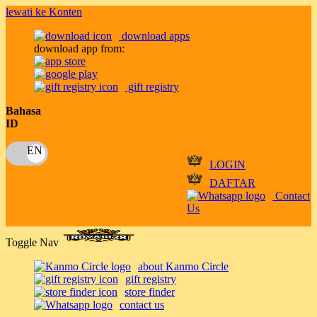
lewati ke Konten
download apps
download app from:
gift registry
Bahasa
ID
LOGIN
DAFTAR
Contact
Us
Toggle Nav
about Kanmo Circle
gift registry
store finder
contact us