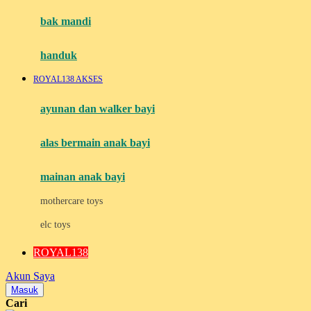
Moby
bak mandi
Momami
handuk
Mothercare
ROYAL138 AKSES
Mustela
ayunan dan walker bayi
My Buddy Tag
My K
alas bermain anak bayi
N
mainan anak bayi
Naif
mothercare toys
Nike
elc toys
Nordic Natural
ROYAL138
Nuby
Akun Saya
Nuna
Masuk
Cari