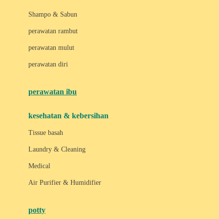
London Taxi
Shampo & Sabun
Love To Dream
perawatan rambut
perawatan mulut
M
perawatan diri
Magformers
Mama's Choice
perawatan ibu
Mamas&Papas
kesehatan & kebersihan
Mamaway
Tissue basah
Maxi Cosi
Laundry & Cleaning
Megabloks
Medical
Micro
Air Purifier & Humidifier
MiDeer
Mimi & Lula
potty
Mini Monkey