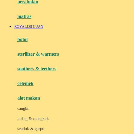
perabotan
Happy Tummy
Hauck
matras
Havaianas
ROYAL138 CUAN
Hegen
botol
Hot Wheels
sterilizer & warmers
Hybrid
soothers & teethers
I
Inlacta DHA
celemek
Interlac
alat makan
Ivenet
cangkir
J
piring & mangkuk
Jack N Jill
sendok & garpu