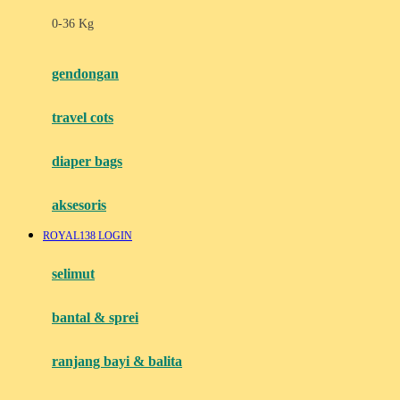
Felt So Sweet
0-36 Kg
Fisher Price
Flipper
gendongan
Friends Of Sally
travel cots
G
diaper bags
Gb
Geko
aksesoris
Graco
ROYAL138 LOGIN
Gund
selimut
H
bantal & sprei
Habbie
Haenim
ranjang bayi & balita
Happy Horse