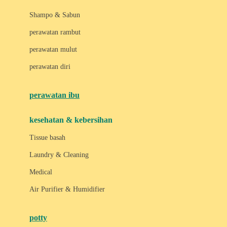
London Taxi
Shampo & Sabun
Love To Dream
perawatan rambut
perawatan mulut
M
perawatan diri
Magformers
Mama's Choice
perawatan ibu
Mamas&Papas
kesehatan & kebersihan
Mamaway
Tissue basah
Maxi Cosi
Laundry & Cleaning
Megabloks
Medical
Micro
Air Purifier & Humidifier
MiDeer
Mimi & Lula
potty
Mini Monkey