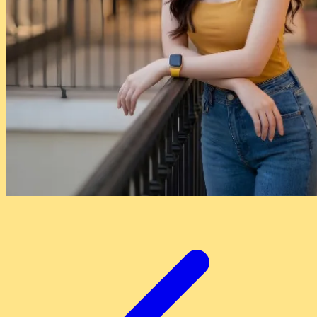
Twistshake
TY Toys
U
V
Veja
Vitaflow
Vtech
W
Waterland
Wellness
X