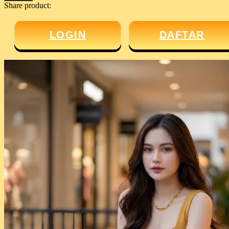
Share product:
Squishmallows
Starbooks
LOGIN
DAFTAR
Stick-O
Stokke
Sudocrem
Sumimo
Sunnylife
Sun-Staches
Swimava
T
Tommee Tippee
Trunki
Tutti Bambini