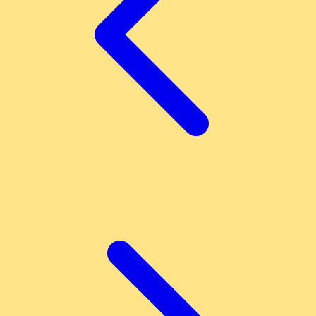
Xootz
Y
Yamatoya
Z
Zaxy
Zoggs
0-9
4Moms
59S