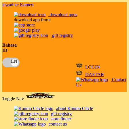
lewati ke Konten
download apps
download app from:
gift registry
Bahasa
ID
LOGIN
DAFTAR
Contact
Us
Toggle Nav
about Kanmo Circle
gift registry
store finder
contact us