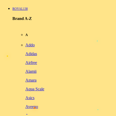
ROYAL138
Brand A-Z
A
Addo
Adidas
Airfree
Alamii
Amara
Aqua Scale
Asics
Aveeno
Awan