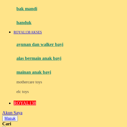
Moby
bak mandi
Momami
handuk
Mothercare
ROYAL138 AKSES
Mustela
ayunan dan walker bayi
My Buddy Tag
My K
alas bermain anak bayi
N
mainan anak bayi
Naif
mothercare toys
Nike
elc toys
Nordic Natural
ROYAL138
Nuby
Akun Saya
Nuna
Masuk
Cari