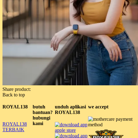
Share product:
Back to top
ROYAL138
butuh
unduh aplikasi
we accept
bantuan?
ROYAL138
hubungi
kami
ROYAL138
TERBAIK