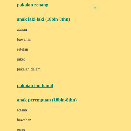
pakaian renang
Bumkins
anak laki-laki (18bln-8thn)
C
atasan
Cetaphil
bawahan
Chicco
setelan
Childlife
jaket
Clevamama
pakaian dalam
Cocolatte
Cottonseeds
pakaian ibu hamil
Cozy N Safe
anak perempuan (18bln-8thn)
Crane
atasan
Cybex
bawahan
D
gaun