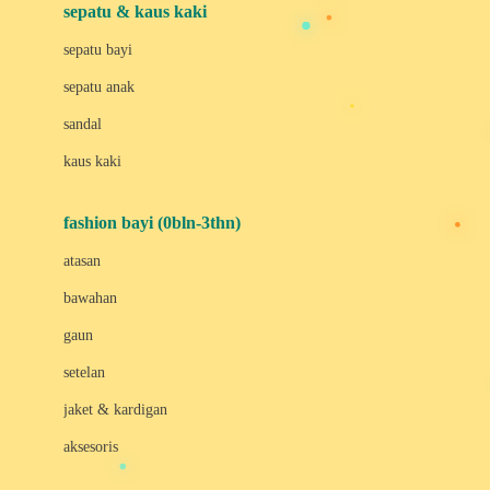
Beauty Barn
sepatu & kaus kaki
Bio Oil
sepatu bayi
Biolane
sepatu anak
Bite Fighters
sandal
Bizzi Growin
kaus kaki
Blackmores
fashion bayi (0bln-3thn)
Blooming Marvellous
atasan
Bonnels
bawahan
Bravado
gaun
Bruder
setelan
Brush Baby
jaket & kardigan
Buds Organics
aksesoris
Bugaboo
Buggygear