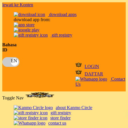
lewati ke Konten
download apps
download app from:
gift registry
Bahasa
ID
LOGIN
DAFTAR
Contact
Us
Toggle Nav
about Kanmo Circle
gift registry
store finder
contact us