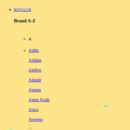
ROYAL138
Brand A-Z
A
Addo
Adidas
Airfree
Alamii
Amara
Aqua Scale
Asics
Aveeno
Awan