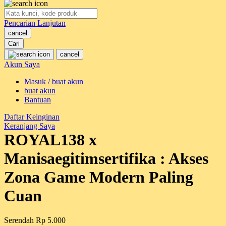
O
Pencarian Lanjutan
Oh Ma Grain
cancel
Okiedog
Cari
cancel
P
Akun Saya
Masuk / buat akun
Peachy
buat akun
Phil & Ted's
Bantuan
Philips Avent
Daftar Keinginan
Keranjang Saya
Pigeon
ROYAL138 x
Playgro
Manisaegitimsertifika : Akses
Poled Global
Zona Game Modern Paling
Ponycycle
Cuan
Puma
Pureats
Serendah
Rp 5.000