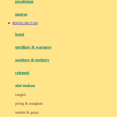
perabotan
Happy Tummy
Hauck
matras
Havaianas
ROYAL138 CUAN
Hegen
botol
Hot Wheels
sterilizer & warmers
Hybrid
soothers & teethers
I
Inlacta DHA
celemek
Interlac
alat makan
Ivenet
cangkir
J
piring & mangkuk
Jack N Jill
sendok & garpu