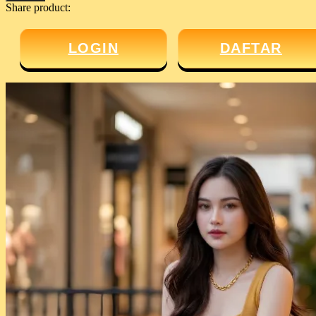
Share product:
Squishmallows
Starbooks
LOGIN
DAFTAR
Stick-O
Stokke
Sudocrem
Sumimo
Sunnylife
Sun-Staches
Swimava
T
Tommee Tippee
Trunki
Tutti Bambini