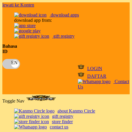
lewati ke Konten
download apps
download app from:
gift registry
Bahasa
ID
LOGIN
DAFTAR
Contact
Us
Toggle Nav
about Kanmo Circle
gift registry
store finder
contact us