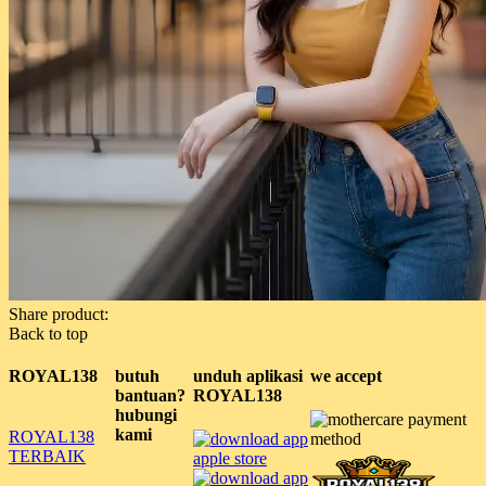
Share product:
Back to top
ROYAL138
butuh
unduh aplikasi
we accept
bantuan?
ROYAL138
hubungi
kami
ROYAL138
TERBAIK