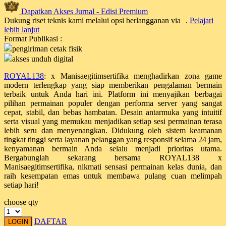
Dapatkan Akses
Jurnal
-
Edisi Premium
Q
Dukung riset teknis kami melalui opsi berlangganan via
.
Pelajari
lebih lanjut
QV Baby
Format Publikasi :
pengiriman cetak fisik
R
akses unduh digital
Real Shades
ROYAL138
: x Manisaegitimsertifika menghadirkan zona game
modern terlengkap yang siap memberikan pengalaman bermain
Red Castle
terbaik untuk Anda hari ini. Platform ini menyajikan berbagai
pilihan permainan populer dengan performa server yang sangat
Ribbon Madness
cepat, stabil, dan bebas hambatan. Desain antarmuka yang intuitif
serta visual yang memukau menjadikan setiap sesi permainan terasa
S
lebih seru dan menyenangkan. Didukung oleh sistem keamanan
tingkat tinggi serta layanan pelanggan yang responsif selama 24 jam,
kenyamanan bermain Anda selalu menjadi prioritas utama.
Sebamed
Bergabunglah sekarang bersama ROYAL138 x
Silver Cross
Manisaegitimsertifika, nikmati sensasi permainan kelas dunia, dan
raih kesempatan emas untuk membawa pulang cuan melimpah
Simply Idea
setiap hari!
Skip Hop
choose qty
Spectra
DAFTAR
LOGIN