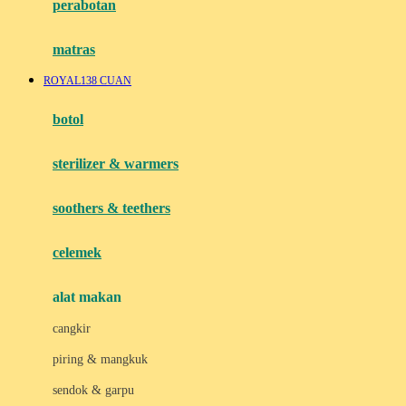
perabotan
Happy Tummy
Hauck
matras
Havaianas
ROYAL138 CUAN
Hegen
botol
Hot Wheels
sterilizer & warmers
Hybrid
soothers & teethers
I
Inlacta DHA
celemek
Interlac
alat makan
Ivenet
cangkir
J
piring & mangkuk
Jack N Jill
sendok & garpu