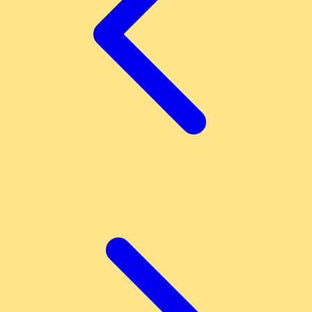
Xootz
Y
Yamatoya
Z
Zaxy
Zoggs
0-9
4Moms
59S