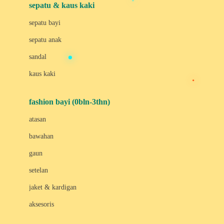
Beauty Barn
sepatu & kaus kaki
Bio Oil
sepatu bayi
Biolane
sepatu anak
Bite Fighters
sandal
Bizzi Growin
kaus kaki
Blackmores
fashion bayi (0bln-3thn)
Blooming Marvellous
atasan
Bonnels
bawahan
Bravado
gaun
Bruder
setelan
Brush Baby
jaket & kardigan
Buds Organics
aksesoris
Bugaboo
Buggygear