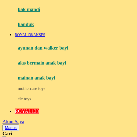
Moby
bak mandi
Momami
handuk
Mothercare
ROYAL138 AKSES
Mustela
ayunan dan walker bayi
My Buddy Tag
My K
alas bermain anak bayi
N
mainan anak bayi
Naif
mothercare toys
Nike
elc toys
Nordic Natural
ROYAL138
Nuby
Akun Saya
Nuna
Masuk
Cari