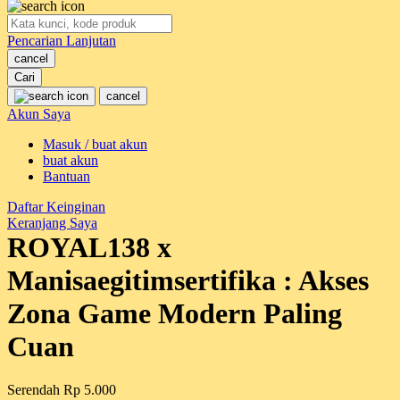
O
Pencarian Lanjutan
Oh Ma Grain
cancel
Okiedog
Cari
cancel
P
Akun Saya
Masuk / buat akun
Peachy
buat akun
Phil & Ted's
Bantuan
Philips Avent
Daftar Keinginan
Keranjang Saya
Pigeon
ROYAL138 x
Playgro
Manisaegitimsertifika : Akses
Poled Global
Zona Game Modern Paling
Ponycycle
Cuan
Puma
Pureats
Serendah
Rp 5.000