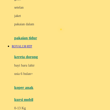
Dae Organics
setelan
Docare
jaket
Doona
pakaian dalam
Down To Earth
Drew
pakaian tidur
Dr. Brown's
ROYAL138 RTP
E
kereta dorong
ELC
bayi baru lahir
Ergobaby
usia 6 bulan+
Expert Care
koper anak
Ezyroller
kursi mobil
F
0-13 Kg