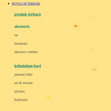
ROYAL138 TERBAIK
Azetabio
produk terbaru
B
aksesoris
Baabaasheepz
tas
Babiators
kacamata
Baby Dove
aksesoris rambut
Baby Jogger
Baby Rovega
kebutuhan bayi
Babybee
pakaian tidur
Banana Boat
set & terusan
Banz
piyama
Barbie
bodysuits
Beaba