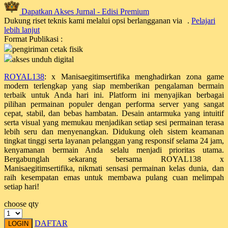
Dapatkan Akses
Jurnal
-
Edisi Premium
Q
Dukung riset teknis kami melalui opsi berlangganan via
.
Pelajari
lebih lanjut
QV Baby
Format Publikasi :
pengiriman cetak fisik
R
akses unduh digital
Real Shades
ROYAL138
: x Manisaegitimsertifika menghadirkan zona game
modern terlengkap yang siap memberikan pengalaman bermain
Red Castle
terbaik untuk Anda hari ini. Platform ini menyajikan berbagai
pilihan permainan populer dengan performa server yang sangat
Ribbon Madness
cepat, stabil, dan bebas hambatan. Desain antarmuka yang intuitif
serta visual yang memukau menjadikan setiap sesi permainan terasa
S
lebih seru dan menyenangkan. Didukung oleh sistem keamanan
tingkat tinggi serta layanan pelanggan yang responsif selama 24 jam,
kenyamanan bermain Anda selalu menjadi prioritas utama.
Sebamed
Bergabunglah sekarang bersama ROYAL138 x
Silver Cross
Manisaegitimsertifika, nikmati sensasi permainan kelas dunia, dan
raih kesempatan emas untuk membawa pulang cuan melimpah
Simply Idea
setiap hari!
Skip Hop
choose qty
Spectra
DAFTAR
LOGIN