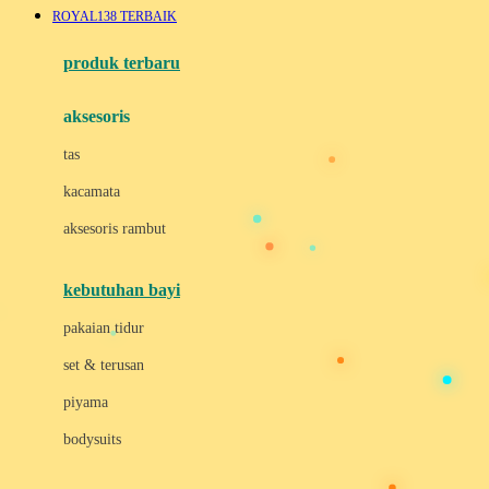
ROYAL138 TERBAIK
Azetabio
produk terbaru
B
aksesoris
Baabaasheepz
tas
Babiators
kacamata
Baby Dove
aksesoris rambut
Baby Jogger
Baby Rovega
kebutuhan bayi
Babybee
pakaian tidur
Banana Boat
set & terusan
Banz
piyama
Barbie
bodysuits
Beaba