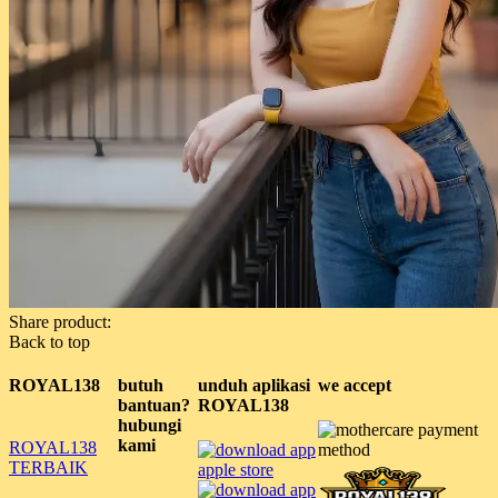
Share product:
Back to top
ROYAL138
butuh
unduh aplikasi
we accept
bantuan?
ROYAL138
hubungi
kami
ROYAL138
TERBAIK