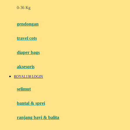
Felt So Sweet
0-36 Kg
Fisher Price
Flipper
gendongan
Friends Of Sally
travel cots
G
diaper bags
Gb
Geko
aksesoris
Graco
ROYAL138 LOGIN
Gund
selimut
H
bantal & sprei
Habbie
Haenim
ranjang bayi & balita
Happy Horse