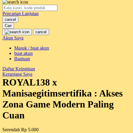
O
Pencarian Lanjutan
Oh Ma Grain
cancel
Okiedog
Cari
cancel
P
Akun Saya
Masuk / buat akun
Peachy
buat akun
Phil & Ted's
Bantuan
Philips Avent
Daftar Keinginan
Keranjang Saya
Pigeon
ROYAL138 x
Playgro
Manisaegitimsertifika : Akses
Poled Global
Zona Game Modern Paling
Ponycycle
Cuan
Puma
Pureats
Serendah
Rp 5.000