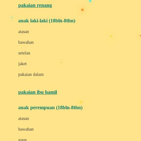
pakaian renang
Bumkins
anak laki-laki (18bln-8thn)
C
atasan
Cetaphil
bawahan
Chicco
setelan
Childlife
jaket
Clevamama
pakaian dalam
Cocolatte
Cottonseeds
pakaian ibu hamil
Cozy N Safe
anak perempuan (18bln-8thn)
Crane
atasan
Cybex
bawahan
D
gaun