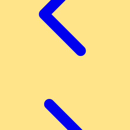
Xootz
Y
Yamatoya
Z
Zaxy
Zoggs
0-9
4Moms
59S