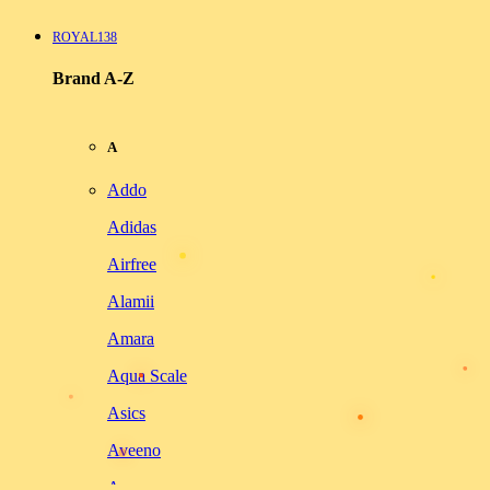
ROYAL138
Brand A-Z
A
Addo
Adidas
Airfree
Alamii
Amara
Aqua Scale
Asics
Aveeno
Awan