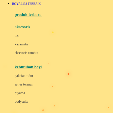
ROYAL138 TERBAIK
Azetabio
produk terbaru
B
aksesoris
Baabaasheepz
tas
Babiators
kacamata
Baby Dove
aksesoris rambut
Baby Jogger
Baby Rovega
kebutuhan bayi
Babybee
pakaian tidur
Banana Boat
set & terusan
Banz
piyama
Barbie
bodysuits
Beaba