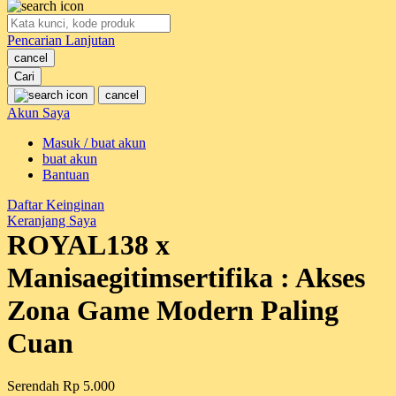
O
Pencarian Lanjutan
Oh Ma Grain
cancel
Okiedog
Cari
cancel
P
Akun Saya
Masuk / buat akun
Peachy
buat akun
Phil & Ted's
Bantuan
Philips Avent
Daftar Keinginan
Keranjang Saya
Pigeon
ROYAL138 x
Playgro
Manisaegitimsertifika : Akses
Poled Global
Zona Game Modern Paling
Ponycycle
Cuan
Puma
Pureats
Serendah
Rp 5.000