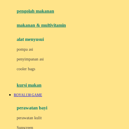
Joie
pengolah makanan
Joolz
Jujube
makanan & multivitamin
K
alat menyusui
Kiddycuts
pompa asi
Kumon
penyimpanan asi
L
cooler bags
Leapfrog
kursi makan
Leclerc
ROYAL138 GAME
Lee Vierra
Lillebaby
perawatan bayi
Little Bird Told Me
perawatan kulit
Little Miss Janis
Sunscreen