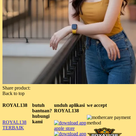
Share product:
Back to top
ROYAL138
butuh
unduh aplikasi
we accept
bantuan?
ROYAL138
hubungi
kami
ROYAL138
TERBAIK