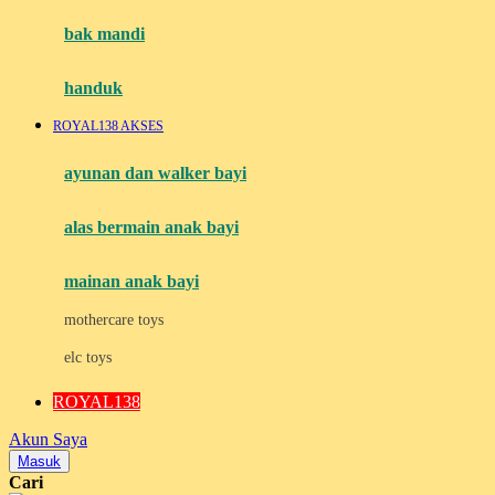
Moby
bak mandi
Momami
handuk
Mothercare
ROYAL138 AKSES
Mustela
ayunan dan walker bayi
My Buddy Tag
My K
alas bermain anak bayi
N
mainan anak bayi
Naif
mothercare toys
Nike
elc toys
Nordic Natural
ROYAL138
Nuby
Akun Saya
Nuna
Masuk
Cari