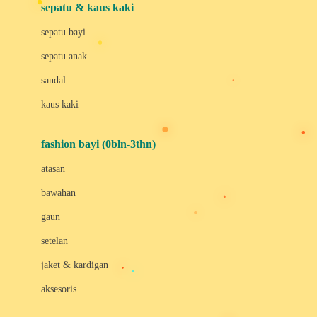
Beauty Barn
sepatu & kaus kaki
Bio Oil
sepatu bayi
Biolane
sepatu anak
Bite Fighters
sandal
Bizzi Growin
kaus kaki
Blackmores
fashion bayi (0bln-3thn)
Blooming Marvellous
atasan
Bonnels
bawahan
Bravado
gaun
Bruder
setelan
Brush Baby
jaket & kardigan
Buds Organics
aksesoris
Bugaboo
Buggygear