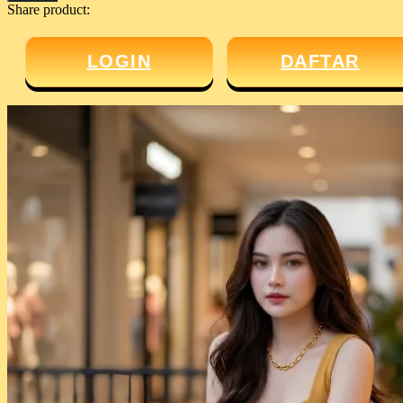
Share product:
Squishmallows
Starbooks
LOGIN
DAFTAR
Stick-O
Stokke
Sudocrem
Sumimo
Sunnylife
Sun-Staches
Swimava
T
Tommee Tippee
Trunki
Tutti Bambini