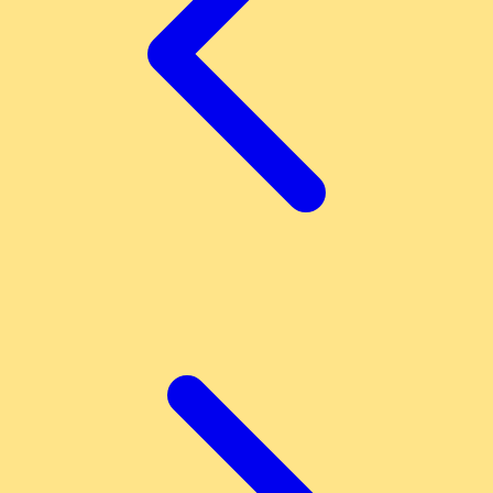
Xootz
Y
Yamatoya
Z
Zaxy
Zoggs
0-9
4Moms
59S