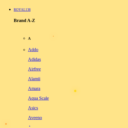
ROYAL138
Brand A-Z
A
Addo
Adidas
Airfree
Alamii
Amara
Aqua Scale
Asics
Aveeno
Awan