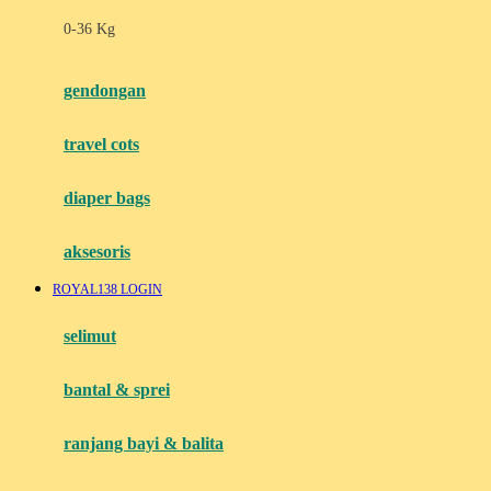
Felt So Sweet
0-36 Kg
Fisher Price
Flipper
gendongan
Friends Of Sally
travel cots
G
diaper bags
Gb
Geko
aksesoris
Graco
ROYAL138 LOGIN
Gund
selimut
H
bantal & sprei
Habbie
Haenim
ranjang bayi & balita
Happy Horse