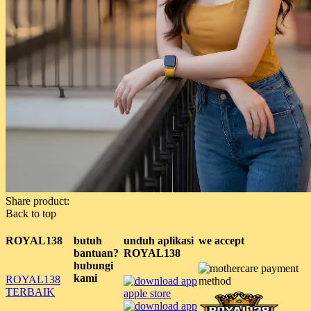
Share product:
Back to top
ROYAL138
butuh
unduh aplikasi
we accept
bantuan?
ROYAL138
hubungi
kami
ROYAL138
TERBAIK