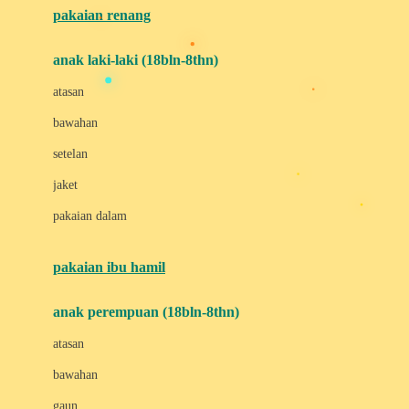
pakaian renang
Bumkins
anak laki-laki (18bln-8thn)
C
atasan
Cetaphil
bawahan
Chicco
setelan
Childlife
jaket
Clevamama
pakaian dalam
Cocolatte
Cottonseeds
pakaian ibu hamil
Cozy N Safe
anak perempuan (18bln-8thn)
Crane
atasan
Cybex
bawahan
D
gaun