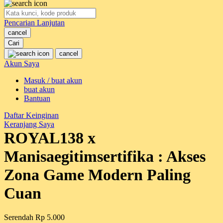
O
Pencarian Lanjutan
Oh Ma Grain
cancel
Okiedog
Cari
cancel
P
Akun Saya
Masuk / buat akun
Peachy
buat akun
Phil & Ted's
Bantuan
Philips Avent
Daftar Keinginan
Keranjang Saya
Pigeon
ROYAL138 x
Playgro
Manisaegitimsertifika : Akses
Poled Global
Zona Game Modern Paling
Ponycycle
Cuan
Puma
Pureats
Serendah
Rp 5.000