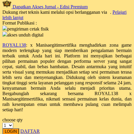
Dapatkan Akses
Jurnal
-
Edisi Premium
Q
Dukung riset teknis kami melalui opsi berlangganan via
.
Pelajari
lebih lanjut
QV Baby
Format Publikasi :
pengiriman cetak fisik
R
akses unduh digital
Real Shades
ROYAL138
: x Manisaegitimsertifika menghadirkan zona game
modern terlengkap yang siap memberikan pengalaman bermain
Red Castle
terbaik untuk Anda hari ini. Platform ini menyajikan berbagai
pilihan permainan populer dengan performa server yang sangat
Ribbon Madness
cepat, stabil, dan bebas hambatan. Desain antarmuka yang intuitif
serta visual yang memukau menjadikan setiap sesi permainan terasa
S
lebih seru dan menyenangkan. Didukung oleh sistem keamanan
tingkat tinggi serta layanan pelanggan yang responsif selama 24 jam,
kenyamanan bermain Anda selalu menjadi prioritas utama.
Sebamed
Bergabunglah sekarang bersama ROYAL138 x
Silver Cross
Manisaegitimsertifika, nikmati sensasi permainan kelas dunia, dan
raih kesempatan emas untuk membawa pulang cuan melimpah
Simply Idea
setiap hari!
Skip Hop
choose qty
Spectra
DAFTAR
LOGIN