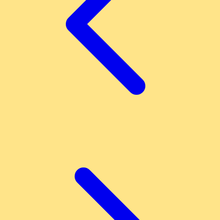
Xootz
Y
Yamatoya
Z
Zaxy
Zoggs
0-9
4Moms
59S