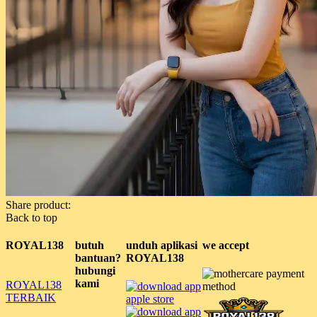
Share product:
Back to top
ROYAL138
butuh
unduh aplikasi
we accept
bantuan?
ROYAL138
hubungi
kami
ROYAL138
TERBAIK