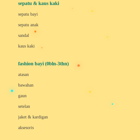
Beauty Barn
sepatu & kaus kaki
Bio Oil
sepatu bayi
Biolane
sepatu anak
Bite Fighters
sandal
Bizzi Growin
kaus kaki
Blackmores
fashion bayi (0bln-3thn)
Blooming Marvellous
atasan
Bonnels
bawahan
Bravado
gaun
Bruder
setelan
Brush Baby
jaket & kardigan
Buds Organics
aksesoris
Bugaboo
Buggygear