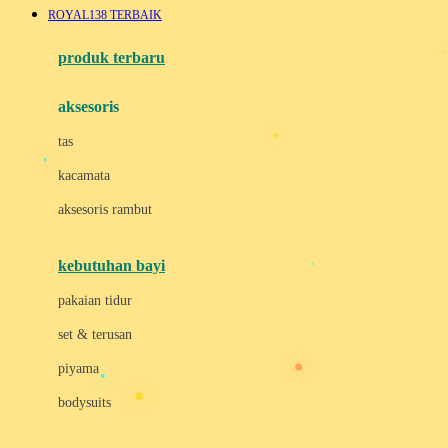
ROYAL138 TERBAIK
Azetabio
produk terbaru
B
aksesoris
Baabaasheepz
tas
Babiators
kacamata
Baby Dove
aksesoris rambut
Baby Jogger
Baby Rovega
kebutuhan bayi
Babybee
pakaian tidur
Banana Boat
set & terusan
Banz
piyama
Barbie
bodysuits
Beaba