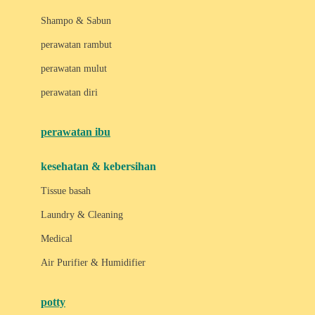
London Taxi
Shampo & Sabun
Love To Dream
perawatan rambut
perawatan mulut
M
perawatan diri
Magformers
Mama's Choice
perawatan ibu
Mamas&Papas
kesehatan & kebersihan
Mamaway
Tissue basah
Maxi Cosi
Laundry & Cleaning
Megabloks
Medical
Micro
Air Purifier & Humidifier
MiDeer
Mimi & Lula
potty
Mini Monkey