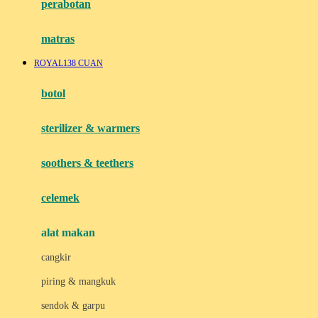
perabotan
Happy Tummy
Hauck
matras
Havaianas
ROYAL138 CUAN
Hegen
botol
Hot Wheels
sterilizer & warmers
Hybrid
soothers & teethers
I
Inlacta DHA
celemek
Interlac
alat makan
Ivenet
cangkir
J
piring & mangkuk
Jack N Jill
sendok & garpu