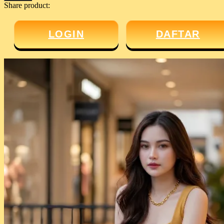
Share product:
Squishmallows
Starbooks
LOGIN
DAFTAR
Stick-O
Stokke
Sudocrem
Sumimo
Sunnylife
Sun-Staches
Swimava
T
Tommee Tippee
Trunki
Tutti Bambini