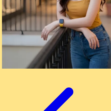
Twistshake
TY Toys
U
V
Veja
Vitaflow
Vtech
W
Waterland
Wellness
X