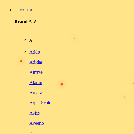
ROYAL138
Brand A-Z
A
Addo
Adidas
Airfree
Alamii
Amara
Aqua Scale
Asics
Aveeno
Awan