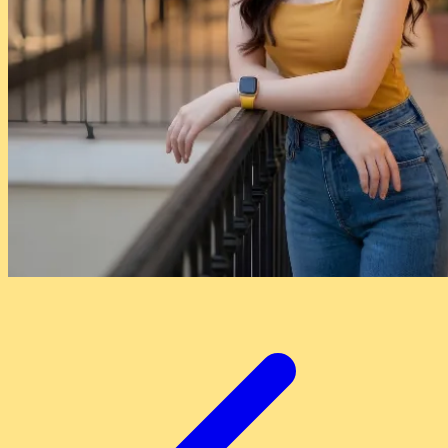
Twistshake
TY Toys
U
V
Veja
Vitaflow
Vtech
W
Waterland
Wellness
X