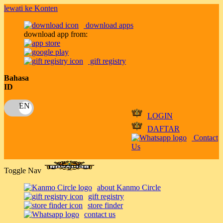
lewati ke Konten
download apps
download app from:
gift registry
Bahasa
ID
LOGIN
DAFTAR
Contact
Us
Toggle Nav
about Kanmo Circle
gift registry
store finder
contact us