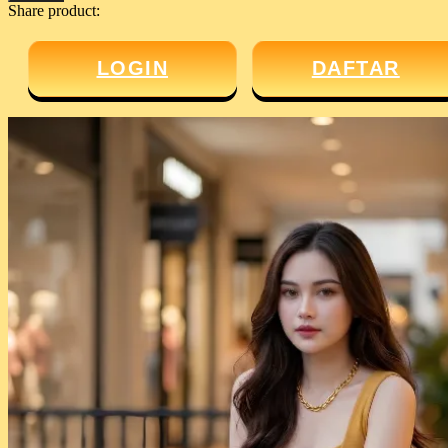
Share product:
Squishmallows
Starbooks
LOGIN
DAFTAR
Stick-O
Stokke
Sudocrem
Sumimo
Sunnylife
Sun-Staches
Swimava
T
Tommee Tippee
Trunki
Tutti Bambini