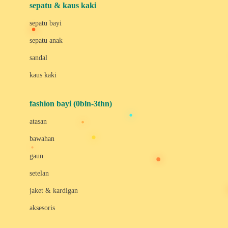
Beauty Barn
sepatu & kaus kaki
Bio Oil
sepatu bayi
Biolane
sepatu anak
Bite Fighters
sandal
Bizzi Growin
kaus kaki
Blackmores
fashion bayi (0bln-3thn)
Blooming Marvellous
atasan
Bonnels
bawahan
Bravado
gaun
Bruder
setelan
Brush Baby
jaket & kardigan
Buds Organics
aksesoris
Bugaboo
Buggygear