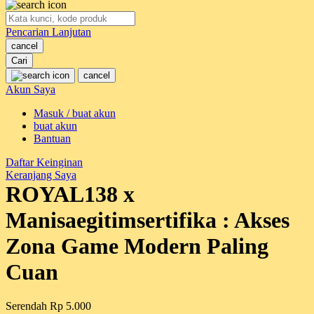
O
Pencarian Lanjutan
Oh Ma Grain
cancel
Okiedog
Cari
cancel
P
Akun Saya
Masuk / buat akun
Peachy
buat akun
Phil & Ted's
Bantuan
Philips Avent
Daftar Keinginan
Keranjang Saya
Pigeon
ROYAL138 x
Playgro
Manisaegitimsertifika : Akses
Poled Global
Zona Game Modern Paling
Ponycycle
Cuan
Puma
Pureats
Serendah
Rp 5.000