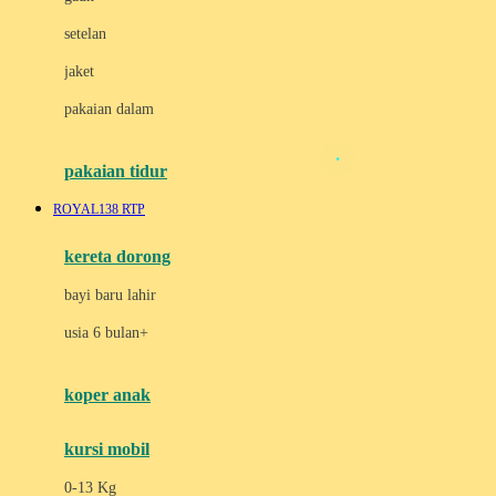
Dae Organics
setelan
Docare
jaket
Doona
pakaian dalam
Down To Earth
Drew
pakaian tidur
Dr. Brown's
ROYAL138 RTP
E
kereta dorong
ELC
bayi baru lahir
Ergobaby
usia 6 bulan+
Expert Care
koper anak
Ezyroller
kursi mobil
F
0-13 Kg