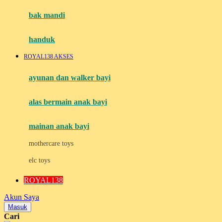
Moby
bak mandi
Momami
handuk
Mothercare
ROYAL138 AKSES
Mustela
ayunan dan walker bayi
My Buddy Tag
My K
alas bermain anak bayi
N
mainan anak bayi
Naif
mothercare toys
Nike
elc toys
Nordic Natural
ROYAL138
Nuby
Akun Saya
Nuna
Masuk
Cari