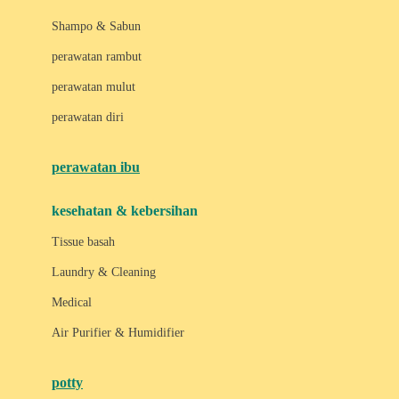
London Taxi
Shampo & Sabun
Love To Dream
perawatan rambut
perawatan mulut
M
perawatan diri
Magformers
Mama's Choice
perawatan ibu
Mamas&Papas
kesehatan & kebersihan
Mamaway
Tissue basah
Maxi Cosi
Laundry & Cleaning
Megabloks
Medical
Micro
Air Purifier & Humidifier
MiDeer
Mimi & Lula
potty
Mini Monkey