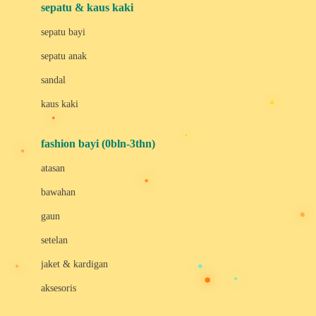
Beauty Barn
sepatu & kaus kaki
Bio Oil
sepatu bayi
Biolane
sepatu anak
Bite Fighters
sandal
Bizzi Growin
kaus kaki
Blackmores
fashion bayi (0bln-3thn)
Blooming Marvellous
atasan
Bonnels
bawahan
Bravado
gaun
Bruder
setelan
Brush Baby
jaket & kardigan
Buds Organics
aksesoris
Bugaboo
Buggygear