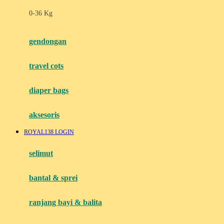
Felt So Sweet
0-36 Kg
Fisher Price
Flipper
gendongan
Friends Of Sally
travel cots
G
diaper bags
Gb
Geko
aksesoris
Graco
ROYAL138 LOGIN
Gund
selimut
H
bantal & sprei
Habbie
Haenim
ranjang bayi & balita
Happy Horse