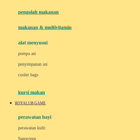
Joie
pengolah makanan
Joolz
Jujube
makanan & multivitamin
K
alat menyusui
Kiddycuts
pompa asi
Kumon
penyimpanan asi
L
cooler bags
Leapfrog
kursi makan
Leclerc
ROYAL138 GAME
Lee Vierra
Lillebaby
perawatan bayi
Little Bird Told Me
perawatan kulit
Little Miss Janis
Sunscreen