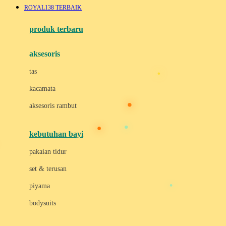
ROYAL138 TERBAIK
Azetabio
produk terbaru
B
aksesoris
Baabaasheepz
tas
Babiators
kacamata
Baby Dove
aksesoris rambut
Baby Jogger
Baby Rovega
kebutuhan bayi
Babybee
pakaian tidur
Banana Boat
set & terusan
Banz
piyama
Barbie
bodysuits
Beaba