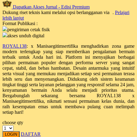
Dapatkan Akses
Jurnal
-
Edisi Premium
Q
Dukung riset teknis kami melalui opsi berlangganan via
.
Pelajari
lebih lanjut
QV Baby
Format Publikasi :
pengiriman cetak fisik
R
akses unduh digital
Real Shades
ROYAL138
: x Manisaegitimsertifika menghadirkan zona game
modern terlengkap yang siap memberikan pengalaman bermain
Red Castle
terbaik untuk Anda hari ini. Platform ini menyajikan berbagai
pilihan permainan populer dengan performa server yang sangat
Ribbon Madness
cepat, stabil, dan bebas hambatan. Desain antarmuka yang intuitif
serta visual yang memukau menjadikan setiap sesi permainan terasa
S
lebih seru dan menyenangkan. Didukung oleh sistem keamanan
tingkat tinggi serta layanan pelanggan yang responsif selama 24 jam,
kenyamanan bermain Anda selalu menjadi prioritas utama.
Sebamed
Bergabunglah sekarang bersama ROYAL138 x
Silver Cross
Manisaegitimsertifika, nikmati sensasi permainan kelas dunia, dan
raih kesempatan emas untuk membawa pulang cuan melimpah
Simply Idea
setiap hari!
Skip Hop
choose qty
Spectra
DAFTAR
LOGIN