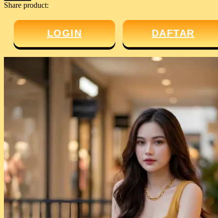
Share product:
Squishmallows
Starbooks
LOGIN
DAFTAR
Stick-O
Stokke
Sudocrem
Sumimo
Sunnylife
Sun-Staches
Swimava
T
Tommee Tippee
Trunki
Tutti Bambini