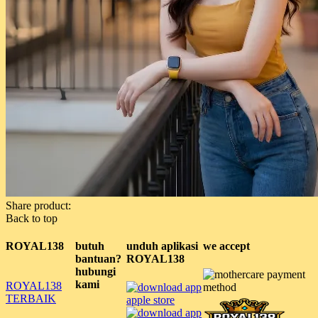
Share product:
Back to top
ROYAL138
butuh
unduh aplikasi
we accept
bantuan?
ROYAL138
hubungi
kami
ROYAL138
TERBAIK