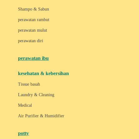
London Taxi
Shampo & Sabun
Love To Dream
perawatan rambut
perawatan mulut
M
perawatan diri
Magformers
Mama's Choice
perawatan ibu
Mamas&Papas
kesehatan & kebersihan
Mamaway
Tissue basah
Maxi Cosi
Laundry & Cleaning
Megabloks
Medical
Micro
Air Purifier & Humidifier
MiDeer
Mimi & Lula
potty
Mini Monkey