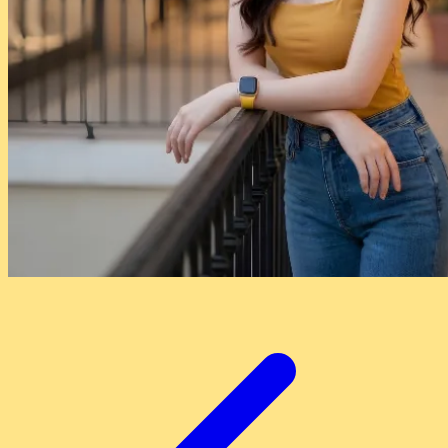
Twistshake
TY Toys
U
V
Veja
Vitaflow
Vtech
W
Waterland
Wellness
X