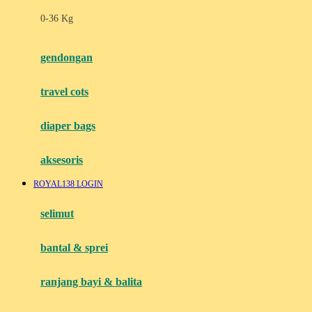
Felt So Sweet
0-36 Kg
Fisher Price
Flipper
gendongan
Friends Of Sally
travel cots
G
diaper bags
Gb
Geko
aksesoris
Graco
ROYAL138 LOGIN
Gund
selimut
H
bantal & sprei
Habbie
Haenim
ranjang bayi & balita
Happy Horse