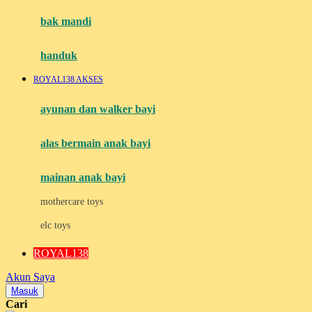
Moby
bak mandi
Momami
handuk
Mothercare
ROYAL138 AKSES
Mustela
ayunan dan walker bayi
My Buddy Tag
My K
alas bermain anak bayi
N
mainan anak bayi
Naif
mothercare toys
Nike
elc toys
Nordic Natural
ROYAL138
Nuby
Akun Saya
Nuna
Masuk
Cari