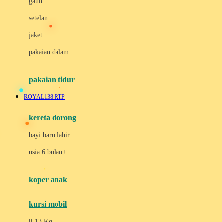
gaun
Dae Organics
setelan
Docare
jaket
Doona
pakaian dalam
Down To Earth
Drew
pakaian tidur
Dr. Brown's
ROYAL138 RTP
E
kereta dorong
ELC
bayi baru lahir
Ergobaby
usia 6 bulan+
Expert Care
koper anak
Ezyroller
kursi mobil
F
0-13 Kg