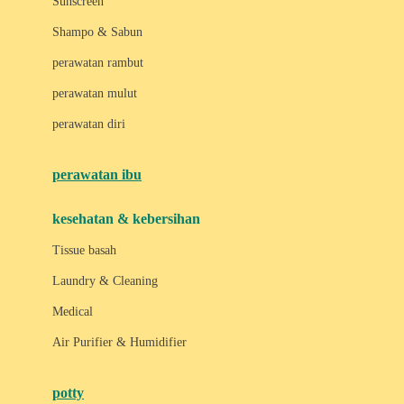
Sunscreen
London Taxi
Shampo & Sabun
Love To Dream
perawatan rambut
perawatan mulut
M
perawatan diri
Magformers
Mama's Choice
perawatan ibu
Mamas&Papas
kesehatan & kebersihan
Mamaway
Tissue basah
Maxi Cosi
Laundry & Cleaning
Megabloks
Medical
Micro
Air Purifier & Humidifier
MiDeer
Mimi & Lula
potty