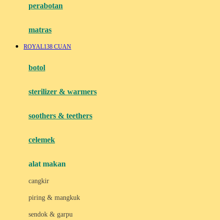
perabotan
Happy Tummy
Hauck
matras
Havaianas
ROYAL138 CUAN
Hegen
botol
Hot Wheels
sterilizer & warmers
Hybrid
soothers & teethers
I
Inlacta DHA
celemek
Interlac
alat makan
Ivenet
cangkir
J
piring & mangkuk
Jack N Jill
sendok & garpu