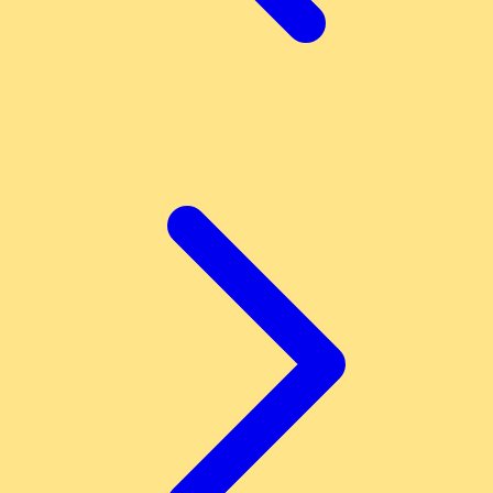
Twistshake
TY Toys
U
V
Veja
Vitaflow
Vtech
W
Waterland
Wellness