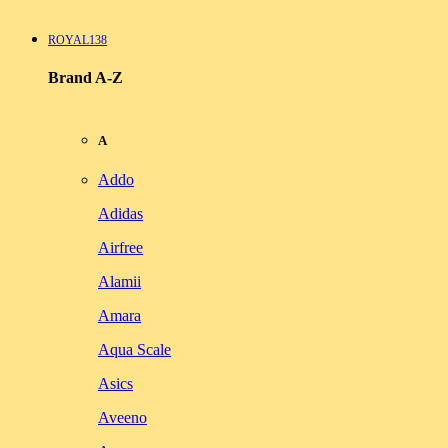
ROYAL138
Brand A-Z
A
Addo
Adidas
Airfree
Alamii
Amara
Aqua Scale
Asics
Aveeno