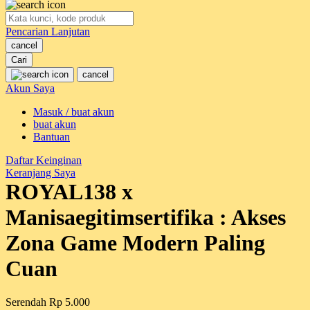
O
Pencarian Lanjutan
Oh Ma Grain
cancel
Okiedog
Cari
cancel
P
Akun Saya
Masuk / buat akun
Peachy
buat akun
Phil & Ted's
Bantuan
Philips Avent
Daftar Keinginan
Keranjang Saya
Pigeon
ROYAL138 x
Playgro
Manisaegitimsertifika : Akses
Poled Global
Zona Game Modern Paling
Ponycycle
Cuan
Puma
Pureats
Serendah
Rp 5.000