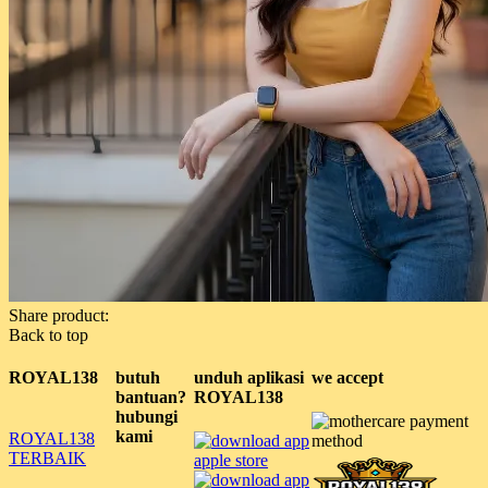
Share product:
Back to top
ROYAL138
butuh
unduh aplikasi
we accept
bantuan?
ROYAL138
hubungi
kami
ROYAL138
TERBAIK