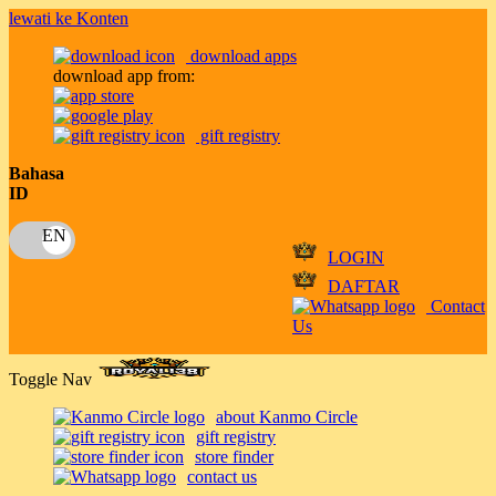
lewati ke Konten
download apps
download app from:
gift registry
Bahasa
ID
LOGIN
DAFTAR
Contact
Us
Toggle Nav
about Kanmo Circle
gift registry
store finder
contact us