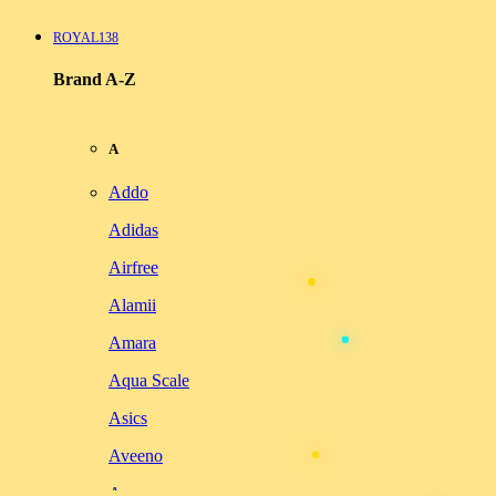
ROYAL138
Brand A-Z
A
Addo
Adidas
Airfree
Alamii
Amara
Aqua Scale
Asics
Aveeno
Awan