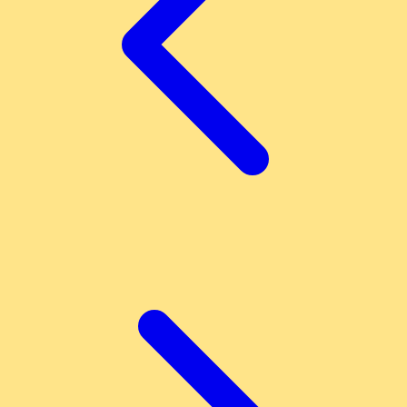
Xootz
Y
Yamatoya
Z
Zaxy
Zoggs
0-9
4Moms
59S