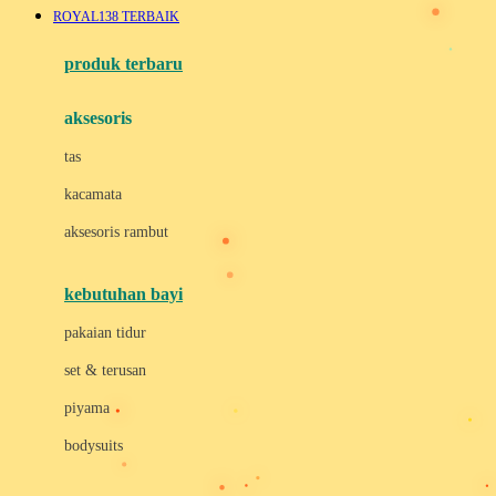
ROYAL138 TERBAIK
Azetabio
produk terbaru
B
aksesoris
Baabaasheepz
tas
Babiators
kacamata
Baby Dove
aksesoris rambut
Baby Jogger
Baby Rovega
kebutuhan bayi
Babybee
pakaian tidur
Banana Boat
set & terusan
Banz
piyama
Barbie
bodysuits
Beaba