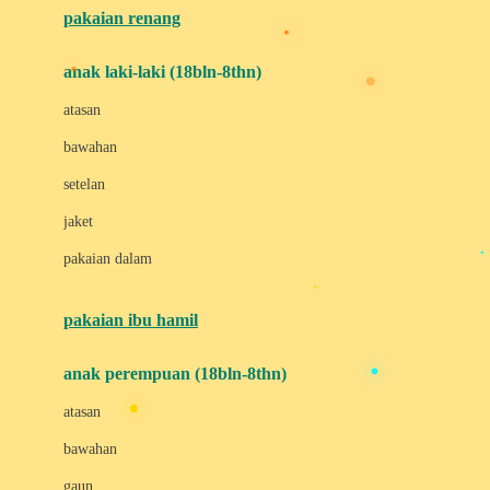
pakaian renang
Bumkins
anak laki-laki (18bln-8thn)
C
atasan
Cetaphil
bawahan
Chicco
setelan
Childlife
jaket
Clevamama
pakaian dalam
Cocolatte
Cottonseeds
pakaian ibu hamil
Cozy N Safe
anak perempuan (18bln-8thn)
Crane
atasan
Cybex
bawahan
D
gaun