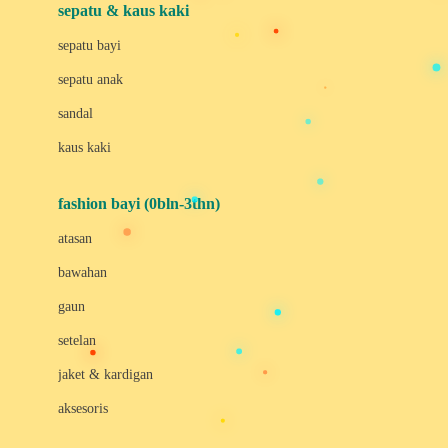
Beauty Barn
sepatu & kaus kaki
Bio Oil
sepatu bayi
Biolane
sepatu anak
Bite Fighters
sandal
Bizzi Growin
kaus kaki
Blackmores
fashion bayi (0bln-3thn)
Blooming Marvellous
atasan
Bonnels
bawahan
Bravado
gaun
Bruder
setelan
Brush Baby
jaket & kardigan
Buds Organics
aksesoris
Bugaboo
Buggygear