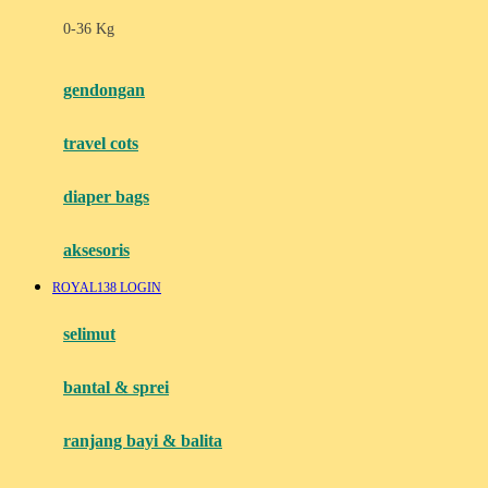
Felt So Sweet
0-36 Kg
Fisher Price
Flipper
gendongan
Friends Of Sally
travel cots
G
diaper bags
Gb
Geko
aksesoris
Graco
ROYAL138 LOGIN
Gund
selimut
H
bantal & sprei
Habbie
Haenim
ranjang bayi & balita
Happy Horse