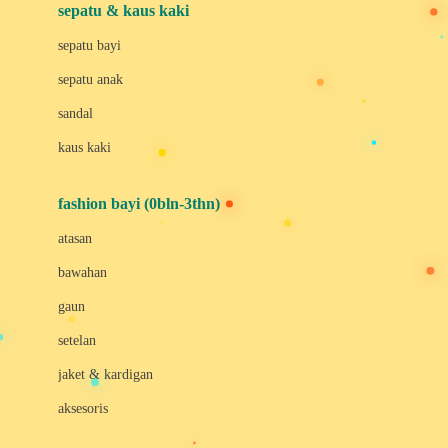
Beauty Barn
sepatu & kaus kaki
Bio Oil
sepatu bayi
Biolane
sepatu anak
Bite Fighters
sandal
Bizzi Growin
kaus kaki
Blackmores
fashion bayi (0bln-3thn)
Blooming Marvellous
atasan
Bonnels
bawahan
Bravado
gaun
Bruder
setelan
Brush Baby
jaket & kardigan
Buds Organics
aksesoris
Bugaboo
Buggygear