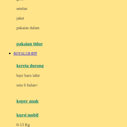
Dae Organics
setelan
Docare
jaket
Doona
pakaian dalam
Down To Earth
Drew
pakaian tidur
Dr. Brown's
ROYAL138 RTP
E
kereta dorong
ELC
bayi baru lahir
Ergobaby
usia 6 bulan+
Expert Care
koper anak
Ezyroller
kursi mobil
F
0-13 Kg