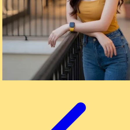
Twistshake
TY Toys
U
V
Veja
Vitaflow
Vtech
W
Waterland
Wellness
X