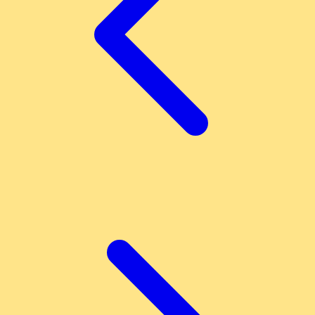
Xootz
Y
Yamatoya
Z
Zaxy
Zoggs
0-9
4Moms
59S