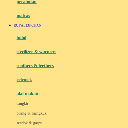
perabotan
Happy Tummy
Hauck
matras
Havaianas
ROYAL138 CUAN
Hegen
botol
Hot Wheels
sterilizer & warmers
Hybrid
soothers & teethers
I
Inlacta DHA
celemek
Interlac
alat makan
Ivenet
cangkir
J
piring & mangkuk
Jack N Jill
sendok & garpu