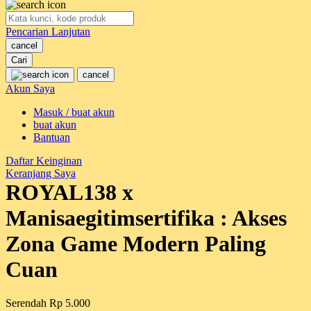
O
Pencarian Lanjutan
Oh Ma Grain
cancel
Okiedog
Cari
cancel
P
Akun Saya
Masuk / buat akun
Peachy
buat akun
Phil & Ted's
Bantuan
Philips Avent
Daftar Keinginan
Keranjang Saya
Pigeon
ROYAL138 x
Playgro
Manisaegitimsertifika : Akses
Poled Global
Zona Game Modern Paling
Ponycycle
Cuan
Puma
Pureats
Serendah
Rp 5.000