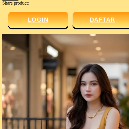
Share product:
Squishmallows
Starbooks
LOGIN
DAFTAR
Stick-O
Stokke
Sudocrem
Sumimo
Sunnylife
Sun-Staches
Swimava
T
Tommee Tippee
Trunki
Tutti Bambini