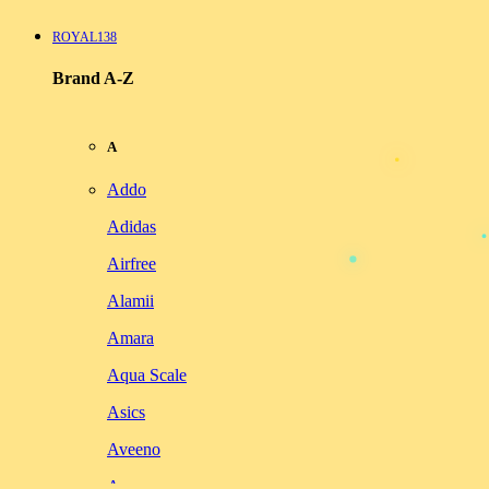
ROYAL138
Brand A-Z
A
Addo
Adidas
Airfree
Alamii
Amara
Aqua Scale
Asics
Aveeno
Awan