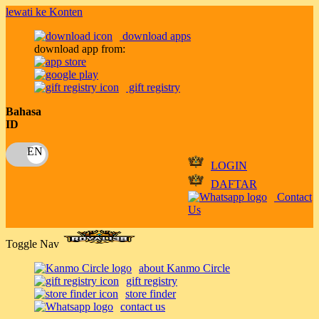
lewati ke Konten
download apps
download app from:
gift registry
Bahasa
ID
LOGIN
DAFTAR
Contact
Us
Toggle Nav
about Kanmo Circle
gift registry
store finder
contact us