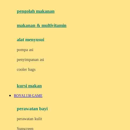
Joie
pengolah makanan
Joolz
Jujube
makanan & multivitamin
K
alat menyusui
Kiddycuts
pompa asi
Kumon
penyimpanan asi
L
cooler bags
Leapfrog
kursi makan
Leclerc
ROYAL138 GAME
Lee Vierra
Lillebaby
perawatan bayi
Little Bird Told Me
perawatan kulit
Little Miss Janis
Sunscreen