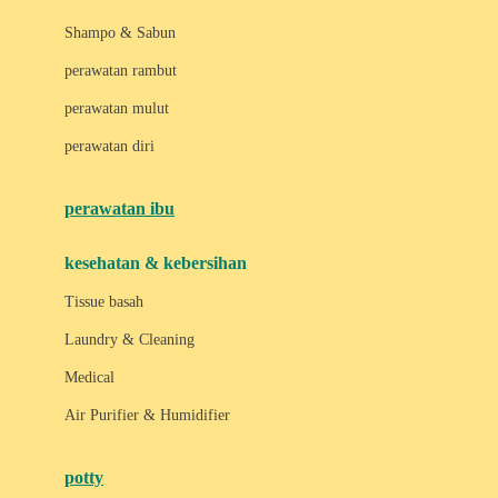
London Taxi
Shampo & Sabun
Love To Dream
perawatan rambut
perawatan mulut
M
perawatan diri
Magformers
Mama's Choice
perawatan ibu
Mamas&Papas
kesehatan & kebersihan
Mamaway
Tissue basah
Maxi Cosi
Laundry & Cleaning
Megabloks
Medical
Micro
Air Purifier & Humidifier
MiDeer
Mimi & Lula
potty
Mini Monkey