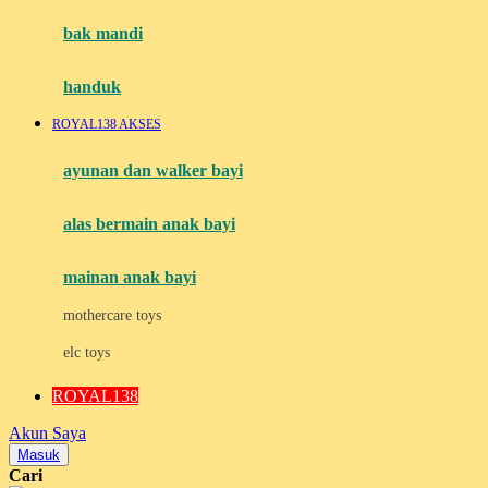
Moby
bak mandi
Momami
handuk
Mothercare
ROYAL138 AKSES
Mustela
ayunan dan walker bayi
My Buddy Tag
My K
alas bermain anak bayi
N
mainan anak bayi
Naif
mothercare toys
Nike
elc toys
Nordic Natural
ROYAL138
Nuby
Akun Saya
Nuna
Masuk
Cari