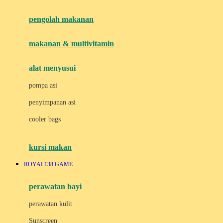
Joie
pengolah makanan
Joolz
Jujube
makanan & multivitamin
K
alat menyusui
Kiddycuts
pompa asi
Kumon
penyimpanan asi
L
cooler bags
Leapfrog
kursi makan
Leclerc
ROYAL138 GAME
Lee Vierra
Lillebaby
perawatan bayi
Little Bird Told Me
perawatan kulit
Little Miss Janis
Sunscreen