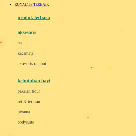
ROYAL138 TERBAIK
Azetabio
produk terbaru
B
aksesoris
Baabaasheepz
tas
Babiators
kacamata
Baby Dove
aksesoris rambut
Baby Jogger
Baby Rovega
kebutuhan bayi
Babybee
pakaian tidur
Banana Boat
set & terusan
Banz
piyama
Barbie
bodysuits
Beaba