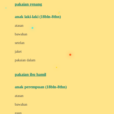
pakaian renang
Bumkins
anak laki-laki (18bln-8thn)
C
atasan
Cetaphil
bawahan
Chicco
setelan
Childlife
jaket
Clevamama
pakaian dalam
Cocolatte
Cottonseeds
pakaian ibu hamil
Cozy N Safe
anak perempuan (18bln-8thn)
Crane
atasan
Cybex
bawahan
D
gaun