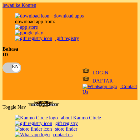
lewati ke Konten
download apps
download app from:
gift registry
Bahasa
ID
LOGIN
DAFTAR
Contact
Us
Toggle Nav
about Kanmo Circle
gift registry
store finder
contact us