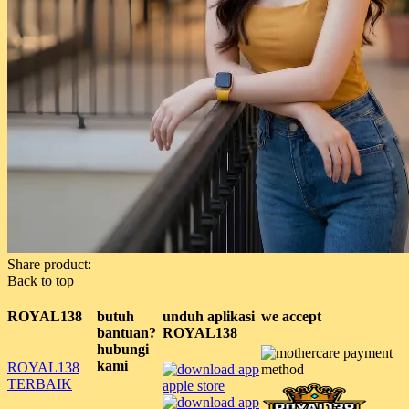
Share product:
Back to top
ROYAL138
butuh
unduh aplikasi
we accept
bantuan?
ROYAL138
hubungi
kami
ROYAL138
TERBAIK