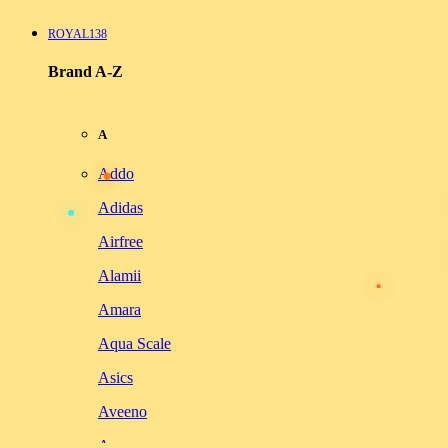
ROYAL138
Brand A-Z
A
Addo
Adidas
Airfree
Alamii
Amara
Aqua Scale
Asics
Aveeno
Awan