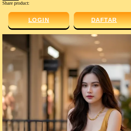
Share product:
Squishmallows
Starbooks
LOGIN
DAFTAR
Stick-O
Stokke
Sudocrem
Sumimo
Sunnylife
Sun-Staches
Swimava
T
Tommee Tippee
Trunki
Tutti Bambini