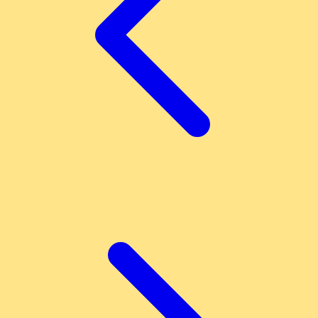
Xootz
Y
Yamatoya
Z
Zaxy
Zoggs
0-9
4Moms
59S