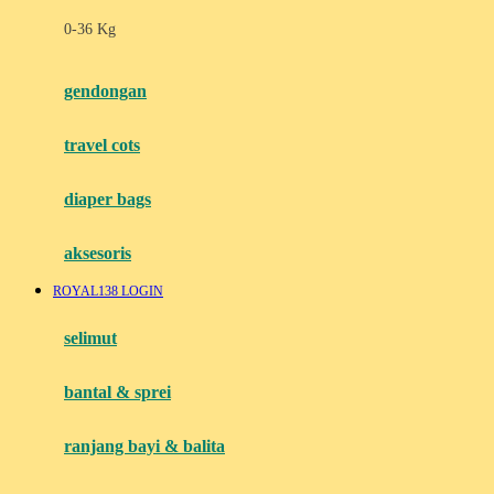
Felt So Sweet
0-36 Kg
Fisher Price
Flipper
gendongan
Friends Of Sally
travel cots
G
diaper bags
Gb
Geko
aksesoris
Graco
ROYAL138 LOGIN
Gund
selimut
H
bantal & sprei
Habbie
Haenim
ranjang bayi & balita
Happy Horse