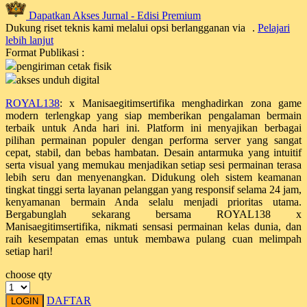
Dapatkan Akses
Jurnal
-
Edisi Premium
Q
Dukung riset teknis kami melalui opsi berlangganan via
.
Pelajari
lebih lanjut
QV Baby
Format Publikasi :
pengiriman cetak fisik
R
akses unduh digital
Real Shades
ROYAL138
: x Manisaegitimsertifika menghadirkan zona game
modern terlengkap yang siap memberikan pengalaman bermain
Red Castle
terbaik untuk Anda hari ini. Platform ini menyajikan berbagai
pilihan permainan populer dengan performa server yang sangat
Ribbon Madness
cepat, stabil, dan bebas hambatan. Desain antarmuka yang intuitif
serta visual yang memukau menjadikan setiap sesi permainan terasa
S
lebih seru dan menyenangkan. Didukung oleh sistem keamanan
tingkat tinggi serta layanan pelanggan yang responsif selama 24 jam,
kenyamanan bermain Anda selalu menjadi prioritas utama.
Sebamed
Bergabunglah sekarang bersama ROYAL138 x
Silver Cross
Manisaegitimsertifika, nikmati sensasi permainan kelas dunia, dan
raih kesempatan emas untuk membawa pulang cuan melimpah
Simply Idea
setiap hari!
Skip Hop
choose qty
Spectra
DAFTAR
LOGIN