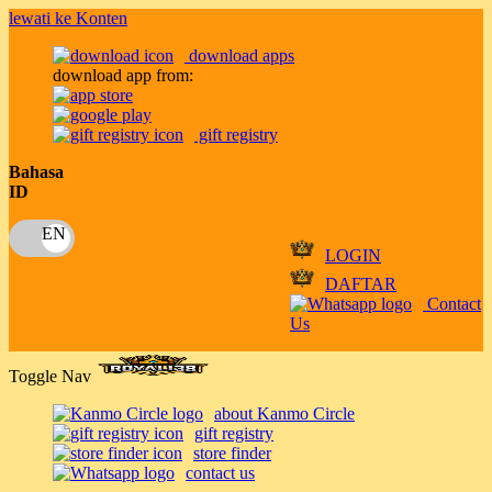
lewati ke Konten
download apps
download app from:
gift registry
Bahasa
ID
LOGIN
DAFTAR
Contact
Us
Toggle Nav
about Kanmo Circle
gift registry
store finder
contact us