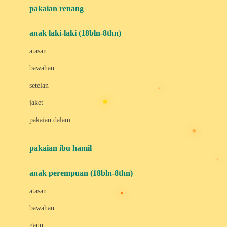
pakaian renang
Bumkins
anak laki-laki (18bln-8thn)
C
atasan
Cetaphil
bawahan
Chicco
setelan
Childlife
jaket
Clevamama
pakaian dalam
Cocolatte
Cottonseeds
pakaian ibu hamil
Cozy N Safe
anak perempuan (18bln-8thn)
Crane
atasan
Cybex
bawahan
D
gaun