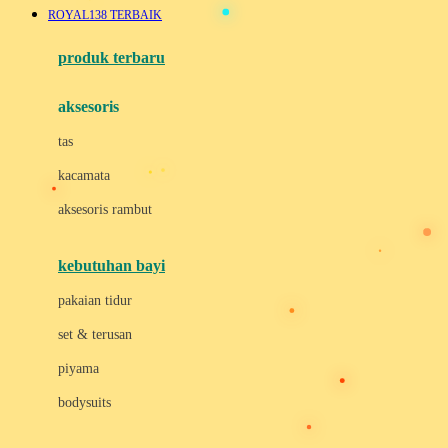
ROYAL138 TERBAIK
Azetabio
produk terbaru
B
aksesoris
Baabaasheepz
tas
Babiators
kacamata
Baby Dove
aksesoris rambut
Baby Jogger
Baby Rovega
kebutuhan bayi
Babybee
pakaian tidur
Banana Boat
set & terusan
Banz
piyama
Barbie
bodysuits
Beaba