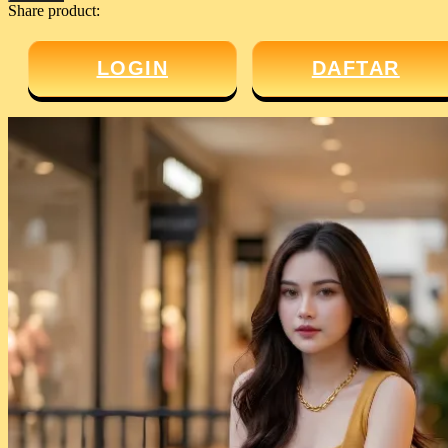
Share product:
Squishmallows
Starbooks
LOGIN
DAFTAR
Stick-O
Stokke
Sudocrem
Sumimo
Sunnylife
Sun-Staches
Swimava
T
Tommee Tippee
Trunki
Tutti Bambini