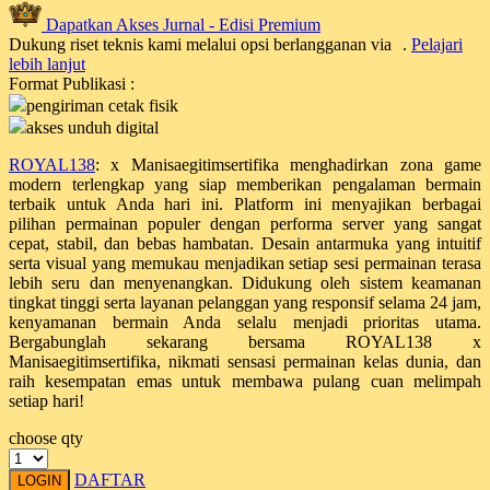
Dapatkan Akses
Jurnal
-
Edisi Premium
Q
Dukung riset teknis kami melalui opsi berlangganan via
.
Pelajari
lebih lanjut
QV Baby
Format Publikasi :
pengiriman cetak fisik
R
akses unduh digital
Real Shades
ROYAL138
: x Manisaegitimsertifika menghadirkan zona game
modern terlengkap yang siap memberikan pengalaman bermain
Red Castle
terbaik untuk Anda hari ini. Platform ini menyajikan berbagai
pilihan permainan populer dengan performa server yang sangat
Ribbon Madness
cepat, stabil, dan bebas hambatan. Desain antarmuka yang intuitif
serta visual yang memukau menjadikan setiap sesi permainan terasa
S
lebih seru dan menyenangkan. Didukung oleh sistem keamanan
tingkat tinggi serta layanan pelanggan yang responsif selama 24 jam,
kenyamanan bermain Anda selalu menjadi prioritas utama.
Sebamed
Bergabunglah sekarang bersama ROYAL138 x
Silver Cross
Manisaegitimsertifika, nikmati sensasi permainan kelas dunia, dan
raih kesempatan emas untuk membawa pulang cuan melimpah
Simply Idea
setiap hari!
Skip Hop
choose qty
Spectra
DAFTAR
LOGIN