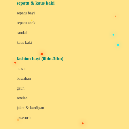
Beauty Barn
sepatu & kaus kaki
Bio Oil
sepatu bayi
Biolane
sepatu anak
Bite Fighters
sandal
Bizzi Growin
kaus kaki
Blackmores
fashion bayi (0bln-3thn)
Blooming Marvellous
atasan
Bonnels
bawahan
Bravado
gaun
Bruder
setelan
Brush Baby
jaket & kardigan
Buds Organics
aksesoris
Bugaboo
Buggygear