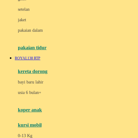
Dae Organics
setelan
Docare
jaket
Doona
pakaian dalam
Down To Earth
Drew
pakaian tidur
Dr. Brown's
ROYAL138 RTP
E
kereta dorong
ELC
bayi baru lahir
Ergobaby
usia 6 bulan+
Expert Care
koper anak
Ezyroller
kursi mobil
F
0-13 Kg