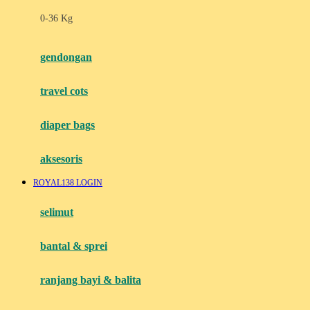
Felt So Sweet
0-36 Kg
Fisher Price
Flipper
gendongan
Friends Of Sally
travel cots
G
diaper bags
Gb
Geko
aksesoris
Graco
ROYAL138 LOGIN
Gund
selimut
H
bantal & sprei
Habbie
Haenim
ranjang bayi & balita
Happy Horse