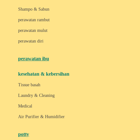
London Taxi
Shampo & Sabun
Love To Dream
perawatan rambut
perawatan mulut
M
perawatan diri
Magformers
Mama's Choice
perawatan ibu
Mamas&Papas
kesehatan & kebersihan
Mamaway
Tissue basah
Maxi Cosi
Laundry & Cleaning
Megabloks
Medical
Micro
Air Purifier & Humidifier
MiDeer
Mimi & Lula
potty
Mini Monkey