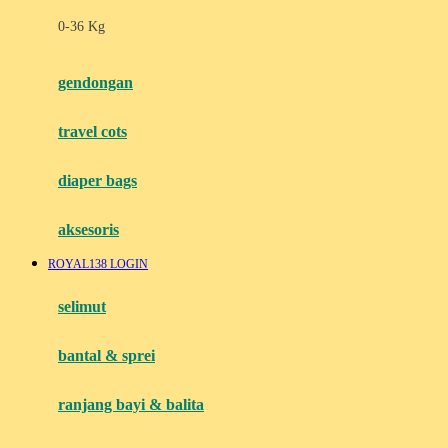
Felt So Sweet
0-36 Kg
Fisher Price
Flipper
gendongan
Friends Of Sally
travel cots
G
diaper bags
Gb
Geko
aksesoris
Graco
ROYAL138 LOGIN
Gund
selimut
H
bantal & sprei
Habbie
Haenim
ranjang bayi & balita
Happy Horse