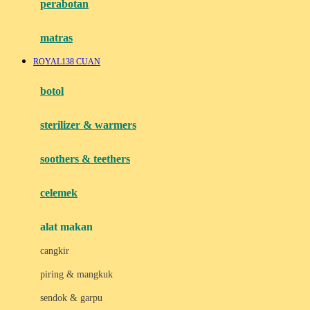
perabotan
Happy Tummy
Hauck
matras
Havaianas
ROYAL138 CUAN
Hegen
botol
Hot Wheels
sterilizer & warmers
Hybrid
soothers & teethers
I
Inlacta DHA
celemek
Interlac
alat makan
Ivenet
cangkir
J
piring & mangkuk
Jack N Jill
sendok & garpu