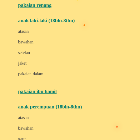
pakaian renang
Bumkins
anak laki-laki (18bln-8thn)
C
atasan
Cetaphil
bawahan
Chicco
setelan
Childlife
jaket
Clevamama
pakaian dalam
Cocolatte
Cottonseeds
pakaian ibu hamil
Cozy N Safe
anak perempuan (18bln-8thn)
Crane
atasan
Cybex
bawahan
D
gaun