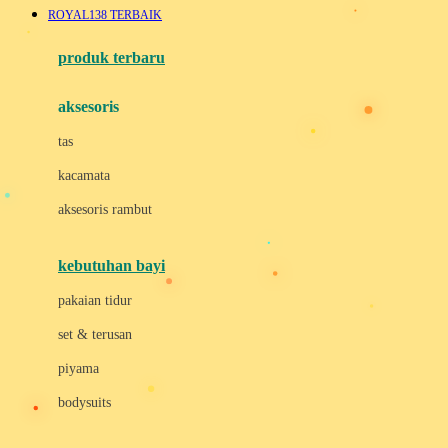
ROYAL138 TERBAIK
Azetabio
produk terbaru
B
aksesoris
Baabaasheepz
tas
Babiators
kacamata
Baby Dove
aksesoris rambut
Baby Jogger
Baby Rovega
kebutuhan bayi
Babybee
pakaian tidur
Banana Boat
set & terusan
Banz
piyama
Barbie
bodysuits
Beaba