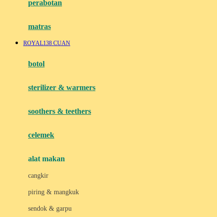
perabotan
Happy Tummy
Hauck
matras
Havaianas
ROYAL138 CUAN
Hegen
botol
Hot Wheels
sterilizer & warmers
Hybrid
soothers & teethers
I
Inlacta DHA
celemek
Interlac
alat makan
Ivenet
cangkir
J
piring & mangkuk
Jack N Jill
sendok & garpu