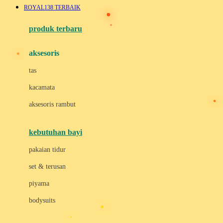
ROYAL138 TERBAIK
Azetabio
produk terbaru
B
aksesoris
Baabaasheepz
tas
Babiators
kacamata
Baby Dove
aksesoris rambut
Baby Jogger
Baby Rovega
kebutuhan bayi
Babybee
pakaian tidur
Banana Boat
set & terusan
Banz
piyama
Barbie
bodysuits
Beaba