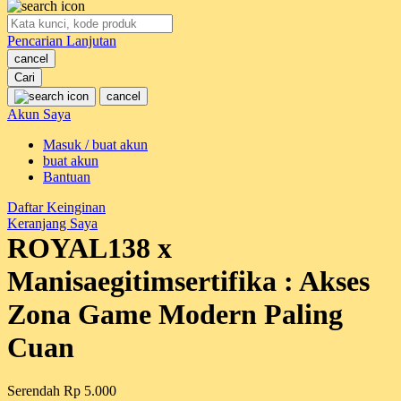
O
Pencarian Lanjutan
Oh Ma Grain
cancel
Okiedog
Cari
cancel
P
Akun Saya
Masuk / buat akun
Peachy
buat akun
Phil & Ted's
Bantuan
Philips Avent
Daftar Keinginan
Keranjang Saya
Pigeon
ROYAL138 x
Playgro
Manisaegitimsertifika : Akses
Poled Global
Zona Game Modern Paling
Ponycycle
Cuan
Puma
Pureats
Serendah
Rp 5.000