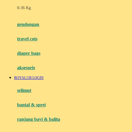
Felt So Sweet
0-36 Kg
Fisher Price
Flipper
gendongan
Friends Of Sally
travel cots
G
diaper bags
Gb
Geko
aksesoris
Graco
ROYAL138 LOGIN
Gund
selimut
H
bantal & sprei
Habbie
Haenim
ranjang bayi & balita
Happy Horse