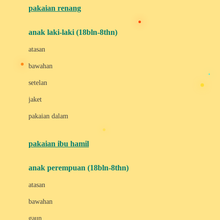
pakaian renang
Bumkins
anak laki-laki (18bln-8thn)
C
atasan
Cetaphil
bawahan
Chicco
setelan
Childlife
jaket
Clevamama
pakaian dalam
Cocolatte
Cottonseeds
pakaian ibu hamil
Cozy N Safe
anak perempuan (18bln-8thn)
Crane
atasan
Cybex
bawahan
D
gaun