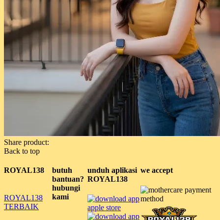
Share product:
Back to top
ROYAL138
butuh
unduh aplikasi
we accept
bantuan?
ROYAL138
hubungi
kami
ROYAL138
TERBAIK