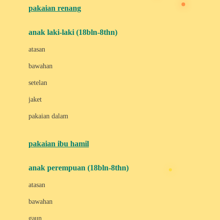
pakaian renang
Bumkins
anak laki-laki (18bln-8thn)
C
atasan
Cetaphil
bawahan
Chicco
setelan
Childlife
jaket
Clevamama
pakaian dalam
Cocolatte
Cottonseeds
pakaian ibu hamil
Cozy N Safe
anak perempuan (18bln-8thn)
Crane
atasan
Cybex
bawahan
D
gaun