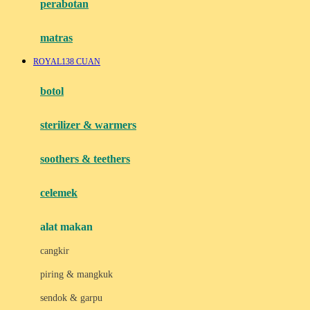
perabotan
Happy Tummy
Hauck
matras
Havaianas
ROYAL138 CUAN
Hegen
botol
Hot Wheels
sterilizer & warmers
Hybrid
soothers & teethers
I
Inlacta DHA
celemek
Interlac
alat makan
Ivenet
cangkir
J
piring & mangkuk
Jack N Jill
sendok & garpu