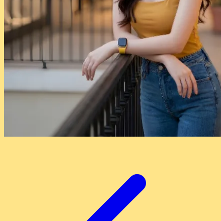
Twistshake
TY Toys
U
V
Veja
Vitaflow
Vtech
W
Waterland
Wellness
X