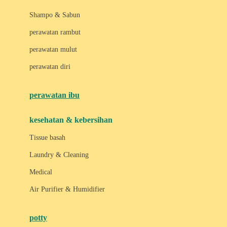
London Taxi
Shampo & Sabun
Love To Dream
perawatan rambut
perawatan mulut
M
perawatan diri
Magformers
Mama's Choice
perawatan ibu
Mamas&Papas
kesehatan & kebersihan
Mamaway
Tissue basah
Maxi Cosi
Laundry & Cleaning
Megabloks
Medical
Micro
Air Purifier & Humidifier
MiDeer
Mimi & Lula
potty
Mini Monkey