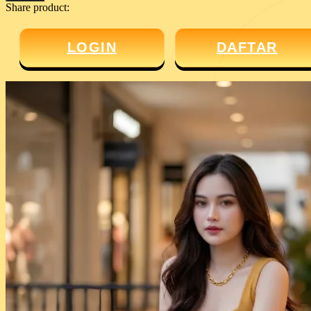
Share product:
Squishmallows
Starbooks
LOGIN
DAFTAR
Stick-O
Stokke
Sudocrem
Sumimo
Sunnylife
Sun-Staches
Swimava
T
Tommee Tippee
Trunki
Tutti Bambini