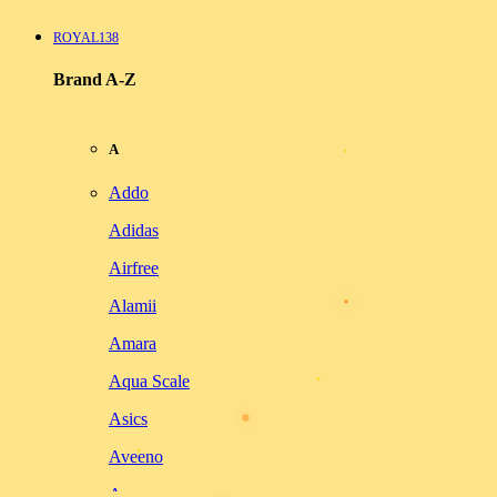
ROYAL138
Brand A-Z
A
Addo
Adidas
Airfree
Alamii
Amara
Aqua Scale
Asics
Aveeno
Awan