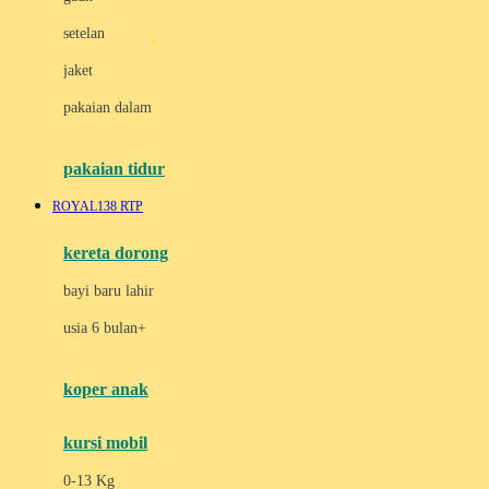
Dae Organics
setelan
Docare
jaket
Doona
pakaian dalam
Down To Earth
Drew
pakaian tidur
Dr. Brown's
ROYAL138 RTP
E
kereta dorong
ELC
bayi baru lahir
Ergobaby
usia 6 bulan+
Expert Care
koper anak
Ezyroller
kursi mobil
F
0-13 Kg