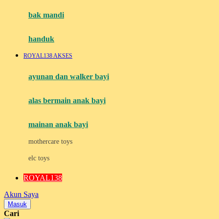
Moby
bak mandi
Momami
handuk
Mothercare
ROYAL138 AKSES
Mustela
ayunan dan walker bayi
My Buddy Tag
My K
alas bermain anak bayi
N
mainan anak bayi
Naif
mothercare toys
Nike
elc toys
Nordic Natural
ROYAL138
Nuby
Akun Saya
Nuna
Masuk
Cari