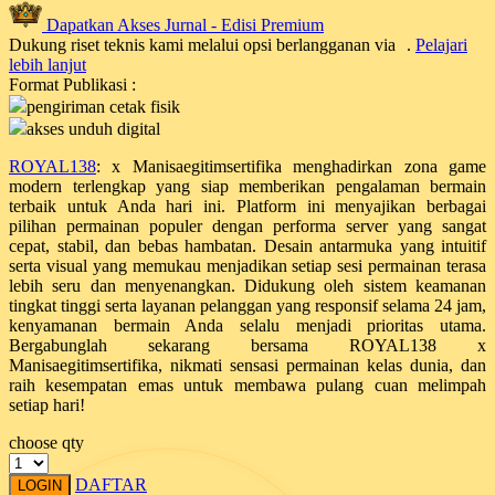
Dapatkan Akses
Jurnal
-
Edisi Premium
Q
Dukung riset teknis kami melalui opsi berlangganan via
.
Pelajari
lebih lanjut
QV Baby
Format Publikasi :
pengiriman cetak fisik
R
akses unduh digital
Real Shades
ROYAL138
: x Manisaegitimsertifika menghadirkan zona game
modern terlengkap yang siap memberikan pengalaman bermain
Red Castle
terbaik untuk Anda hari ini. Platform ini menyajikan berbagai
pilihan permainan populer dengan performa server yang sangat
Ribbon Madness
cepat, stabil, dan bebas hambatan. Desain antarmuka yang intuitif
serta visual yang memukau menjadikan setiap sesi permainan terasa
S
lebih seru dan menyenangkan. Didukung oleh sistem keamanan
tingkat tinggi serta layanan pelanggan yang responsif selama 24 jam,
kenyamanan bermain Anda selalu menjadi prioritas utama.
Sebamed
Bergabunglah sekarang bersama ROYAL138 x
Silver Cross
Manisaegitimsertifika, nikmati sensasi permainan kelas dunia, dan
raih kesempatan emas untuk membawa pulang cuan melimpah
Simply Idea
setiap hari!
Skip Hop
choose qty
Spectra
DAFTAR
LOGIN