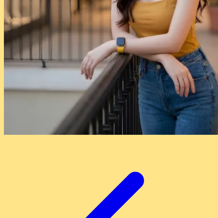
Twistshake
TY Toys
U
V
Veja
Vitaflow
Vtech
W
Waterland
Wellness
X