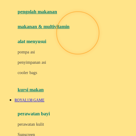
Joie
pengolah makanan
Joolz
Jujube
makanan & multivitamin
K
alat menyusui
Kiddycuts
pompa asi
Kumon
penyimpanan asi
L
cooler bags
Leapfrog
kursi makan
Leclerc
ROYAL138 GAME
Lee Vierra
Lillebaby
perawatan bayi
Little Bird Told Me
perawatan kulit
Little Miss Janis
Sunscreen