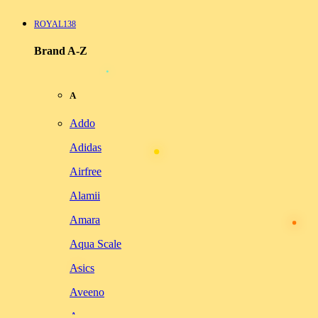
ROYAL138
Brand A-Z
A
Addo
Adidas
Airfree
Alamii
Amara
Aqua Scale
Asics
Aveeno
Awan