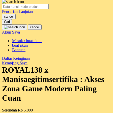
O
Pencarian Lanjutan
Oh Ma Grain
cancel
Okiedog
Cari
cancel
P
Akun Saya
Masuk / buat akun
Peachy
buat akun
Phil & Ted's
Bantuan
Philips Avent
Daftar Keinginan
Keranjang Saya
Pigeon
ROYAL138 x
Playgro
Manisaegitimsertifika : Akses
Poled Global
Zona Game Modern Paling
Ponycycle
Cuan
Puma
Pureats
Serendah
Rp 5.000