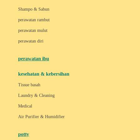
London Taxi
Shampo & Sabun
Love To Dream
perawatan rambut
perawatan mulut
M
perawatan diri
Magformers
Mama's Choice
perawatan ibu
Mamas&Papas
kesehatan & kebersihan
Mamaway
Tissue basah
Maxi Cosi
Laundry & Cleaning
Megabloks
Medical
Micro
Air Purifier & Humidifier
MiDeer
Mimi & Lula
potty
Mini Monkey