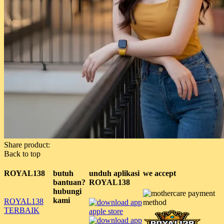
Share product:
Back to top
ROYAL138
butuh
unduh aplikasi
we accept
bantuan?
ROYAL138
hubungi
kami
ROYAL138
TERBAIK