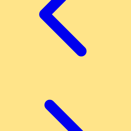
Xootz
Y
Yamatoya
Z
Zaxy
Zoggs
0-9
4Moms
59S