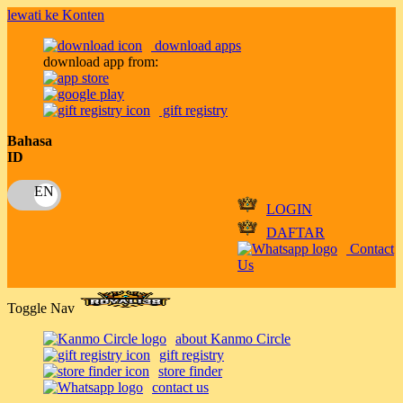
lewati ke Konten
download apps
download app from:
gift registry
Bahasa
ID
LOGIN
DAFTAR
Contact
Us
Toggle Nav
about Kanmo Circle
gift registry
store finder
contact us