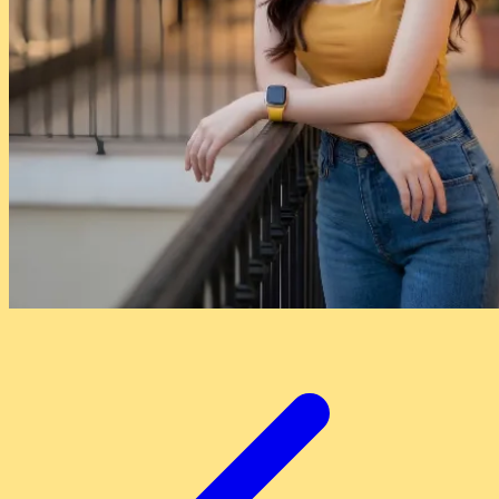
Twistshake
TY Toys
U
V
Veja
Vitaflow
Vtech
W
Waterland
Wellness
X