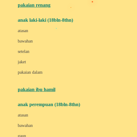
pakaian renang
Bumkins
anak laki-laki (18bln-8thn)
C
atasan
Cetaphil
bawahan
Chicco
setelan
Childlife
jaket
Clevamama
pakaian dalam
Cocolatte
Cottonseeds
pakaian ibu hamil
Cozy N Safe
anak perempuan (18bln-8thn)
Crane
atasan
Cybex
bawahan
D
gaun