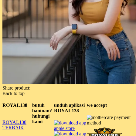
Share product:
Back to top
ROYAL138
butuh
unduh aplikasi
we accept
bantuan?
ROYAL138
hubungi
kami
ROYAL138
TERBAIK