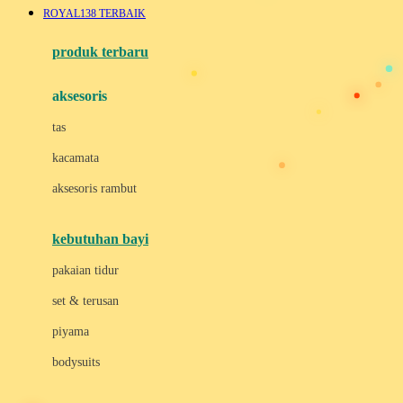
ROYAL138 TERBAIK
Azetabio
produk terbaru
B
aksesoris
Baabaasheepz
tas
Babiators
kacamata
Baby Dove
aksesoris rambut
Baby Jogger
Baby Rovega
kebutuhan bayi
Babybee
pakaian tidur
Banana Boat
set & terusan
Banz
piyama
Barbie
bodysuits
Beaba