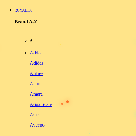
ROYAL138
Brand A-Z
A
Addo
Adidas
Airfree
Alamii
Amara
Aqua Scale
Asics
Aveeno
Awan