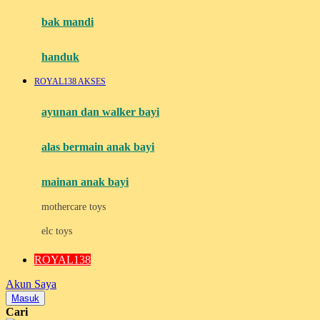
Moby
bak mandi
Momami
handuk
Mothercare
ROYAL138 AKSES
Mustela
ayunan dan walker bayi
My Buddy Tag
My K
alas bermain anak bayi
N
mainan anak bayi
Naif
mothercare toys
Nike
elc toys
Nordic Natural
ROYAL138
Nuby
Akun Saya
Nuna
Masuk
Cari