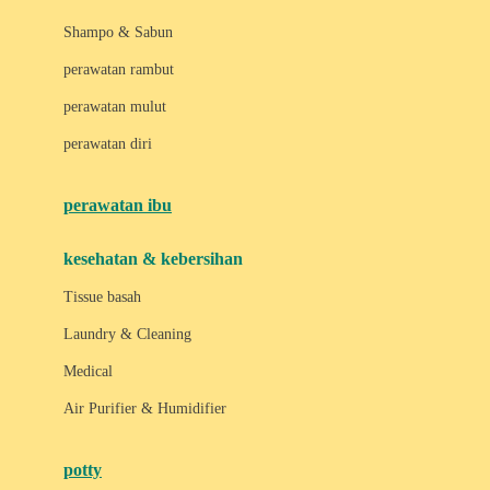
London Taxi
Shampo & Sabun
Love To Dream
perawatan rambut
perawatan mulut
M
perawatan diri
Magformers
Mama's Choice
perawatan ibu
Mamas&Papas
kesehatan & kebersihan
Mamaway
Tissue basah
Maxi Cosi
Laundry & Cleaning
Megabloks
Medical
Micro
Air Purifier & Humidifier
MiDeer
Mimi & Lula
potty
Mini Monkey