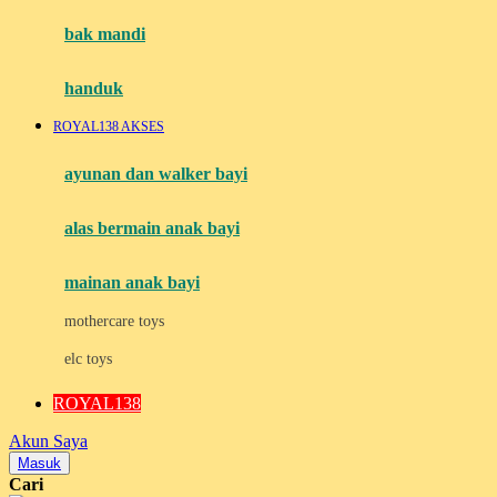
Moby
bak mandi
Momami
handuk
Mothercare
ROYAL138 AKSES
Mustela
ayunan dan walker bayi
My Buddy Tag
My K
alas bermain anak bayi
N
mainan anak bayi
Naif
mothercare toys
Nike
elc toys
Nordic Natural
ROYAL138
Nuby
Akun Saya
Nuna
Masuk
Cari