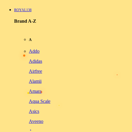
ROYAL138
Brand A-Z
A
Addo
Adidas
Airfree
Alamii
Amara
Aqua Scale
Asics
Aveeno
Awan