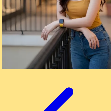
Twistshake
TY Toys
U
V
Veja
Vitaflow
Vtech
W
Waterland
Wellness
X