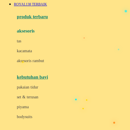
ROYAL138 TERBAIK
Azetabio
produk terbaru
B
aksesoris
Baabaasheepz
tas
Babiators
kacamata
Baby Dove
aksesoris rambut
Baby Jogger
Baby Rovega
kebutuhan bayi
Babybee
pakaian tidur
Banana Boat
set & terusan
Banz
piyama
Barbie
bodysuits
Beaba