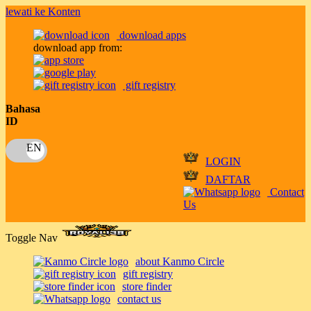
lewati ke Konten
download apps
download app from:
gift registry
Bahasa
ID
LOGIN
DAFTAR
Contact
Us
Toggle Nav
about Kanmo Circle
gift registry
store finder
contact us