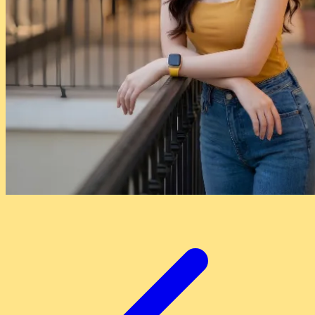
Twistshake
TY Toys
U
V
Veja
Vitaflow
Vtech
W
Waterland
Wellness
X