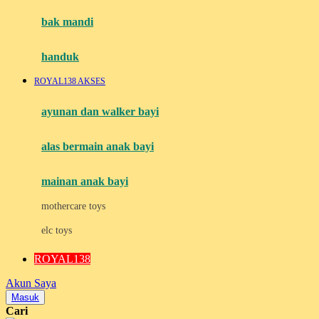
Moby
bak mandi
Momami
handuk
Mothercare
ROYAL138 AKSES
Mustela
ayunan dan walker bayi
My Buddy Tag
My K
alas bermain anak bayi
N
mainan anak bayi
Naif
mothercare toys
Nike
elc toys
Nordic Natural
ROYAL138
Nuby
Akun Saya
Nuna
Masuk
Cari