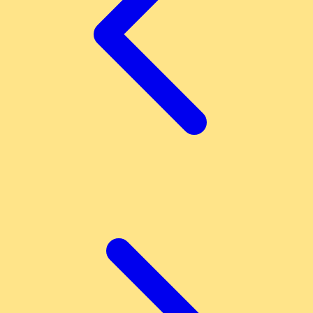
Xootz
Y
Yamatoya
Z
Zaxy
Zoggs
0-9
4Moms
59S