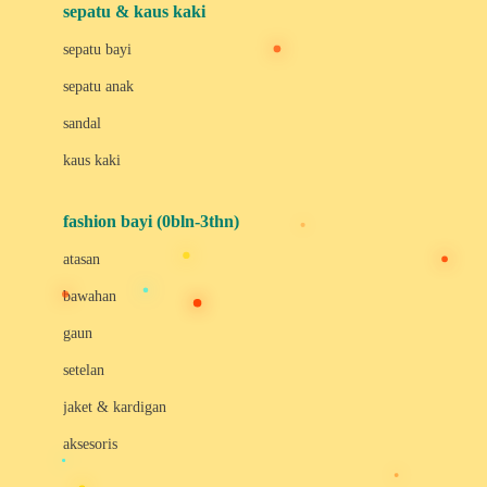
Beauty Barn
sepatu & kaus kaki
Bio Oil
sepatu bayi
Biolane
sepatu anak
Bite Fighters
sandal
Bizzi Growin
kaus kaki
Blackmores
fashion bayi (0bln-3thn)
Blooming Marvellous
atasan
Bonnels
bawahan
Bravado
gaun
Bruder
setelan
Brush Baby
jaket & kardigan
Buds Organics
aksesoris
Bugaboo
Buggygear