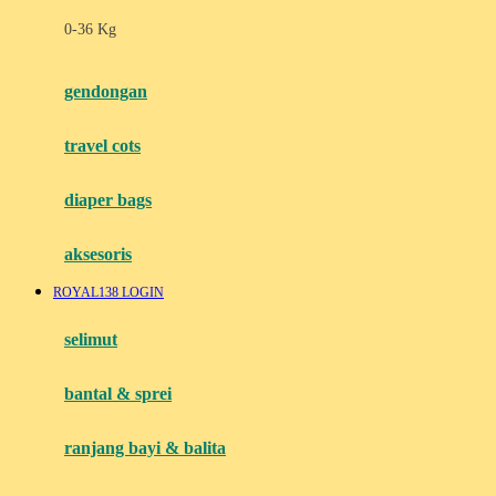
Felt So Sweet
0-36 Kg
Fisher Price
Flipper
gendongan
Friends Of Sally
travel cots
G
diaper bags
Gb
Geko
aksesoris
Graco
ROYAL138 LOGIN
Gund
selimut
H
bantal & sprei
Habbie
Haenim
ranjang bayi & balita
Happy Horse