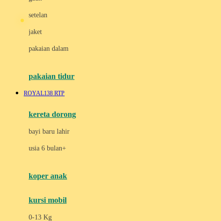
Dae Organics
setelan
Docare
jaket
Doona
pakaian dalam
Down To Earth
Drew
pakaian tidur
Dr. Brown's
ROYAL138 RTP
E
kereta dorong
ELC
bayi baru lahir
Ergobaby
usia 6 bulan+
Expert Care
koper anak
Ezyroller
kursi mobil
F
0-13 Kg