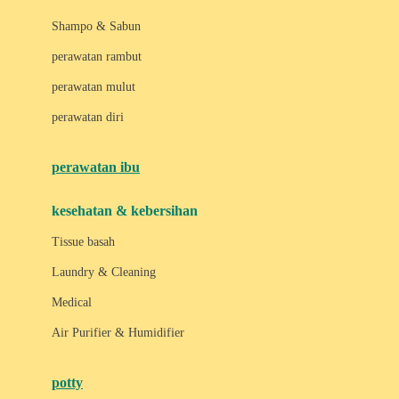
London Taxi
Shampo & Sabun
Love To Dream
perawatan rambut
perawatan mulut
M
perawatan diri
Magformers
Mama's Choice
perawatan ibu
Mamas&Papas
kesehatan & kebersihan
Mamaway
Tissue basah
Maxi Cosi
Laundry & Cleaning
Megabloks
Medical
Micro
Air Purifier & Humidifier
MiDeer
Mimi & Lula
potty
Mini Monkey