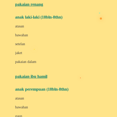
pakaian renang
Bumkins
anak laki-laki (18bln-8thn)
C
atasan
Cetaphil
bawahan
Chicco
setelan
Childlife
jaket
Clevamama
pakaian dalam
Cocolatte
Cottonseeds
pakaian ibu hamil
Cozy N Safe
anak perempuan (18bln-8thn)
Crane
atasan
Cybex
bawahan
D
gaun