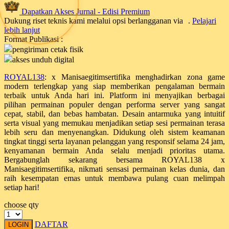
Dapatkan Akses
Jurnal
-
Edisi Premium
Q
Dukung riset teknis kami melalui opsi berlangganan via
.
Pelajari
lebih lanjut
QV Baby
Format Publikasi :
pengiriman cetak fisik
R
akses unduh digital
Real Shades
ROYAL138
: x Manisaegitimsertifika menghadirkan zona game
modern terlengkap yang siap memberikan pengalaman bermain
Red Castle
terbaik untuk Anda hari ini. Platform ini menyajikan berbagai
pilihan permainan populer dengan performa server yang sangat
Ribbon Madness
cepat, stabil, dan bebas hambatan. Desain antarmuka yang intuitif
serta visual yang memukau menjadikan setiap sesi permainan terasa
S
lebih seru dan menyenangkan. Didukung oleh sistem keamanan
tingkat tinggi serta layanan pelanggan yang responsif selama 24 jam,
kenyamanan bermain Anda selalu menjadi prioritas utama.
Sebamed
Bergabunglah sekarang bersama ROYAL138 x
Silver Cross
Manisaegitimsertifika, nikmati sensasi permainan kelas dunia, dan
raih kesempatan emas untuk membawa pulang cuan melimpah
Simply Idea
setiap hari!
Skip Hop
choose qty
Spectra
DAFTAR
LOGIN