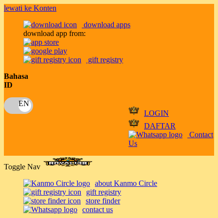
lewati ke Konten
download apps
download app from:
gift registry
Bahasa
ID
LOGIN
DAFTAR
Contact
Us
Toggle Nav
about Kanmo Circle
gift registry
store finder
contact us