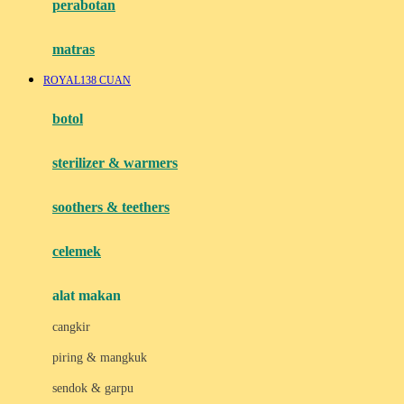
perabotan
Happy Tummy
Hauck
matras
Havaianas
ROYAL138 CUAN
Hegen
botol
Hot Wheels
sterilizer & warmers
Hybrid
soothers & teethers
I
Inlacta DHA
celemek
Interlac
alat makan
Ivenet
cangkir
J
piring & mangkuk
Jack N Jill
sendok & garpu