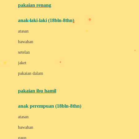
pakaian renang
Bumkins
anak laki-laki (18bln-8thn)
C
atasan
Cetaphil
bawahan
Chicco
setelan
Childlife
jaket
Clevamama
pakaian dalam
Cocolatte
Cottonseeds
pakaian ibu hamil
Cozy N Safe
anak perempuan (18bln-8thn)
Crane
atasan
Cybex
bawahan
D
gaun