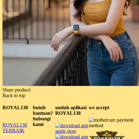
Share product:
Back to top
ROYAL138
butuh
unduh aplikasi
we accept
bantuan?
ROYAL138
hubungi
kami
ROYAL138
TERBAIK