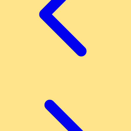
Xootz
Y
Yamatoya
Z
Zaxy
Zoggs
0-9
4Moms
59S