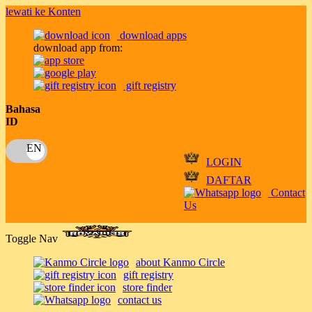
lewati ke Konten
download apps
download app from:
gift registry
Bahasa
ID
LOGIN
DAFTAR
Contact
Us
Toggle Nav
about Kanmo Circle
gift registry
store finder
contact us