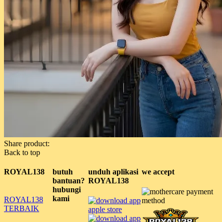
Share product:
Back to top
ROYAL138
butuh
unduh aplikasi
we accept
bantuan?
ROYAL138
hubungi
kami
ROYAL138
TERBAIK