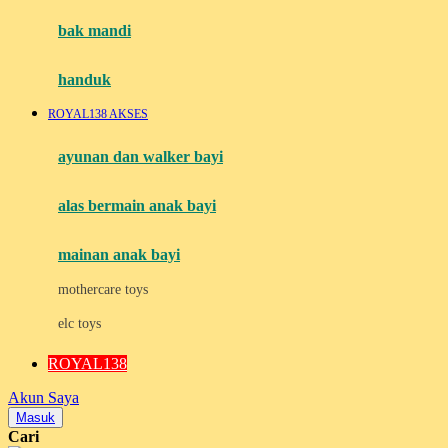
Moby
bak mandi
Momami
handuk
Mothercare
ROYAL138 AKSES
Mustela
ayunan dan walker bayi
My Buddy Tag
My K
alas bermain anak bayi
N
mainan anak bayi
Naif
mothercare toys
Nike
elc toys
Nordic Natural
ROYAL138
Nuby
Akun Saya
Nuna
Masuk
Cari