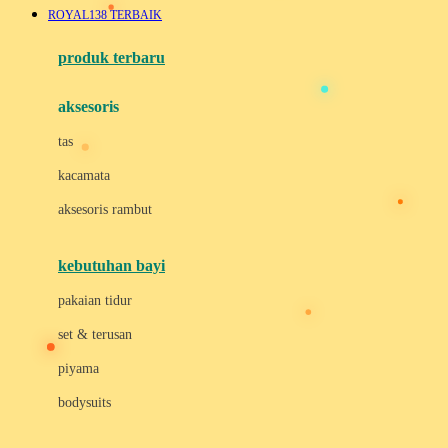
ROYAL138 TERBAIK
Azetabio
produk terbaru
B
aksesoris
Baabaasheepz
tas
Babiators
kacamata
Baby Dove
aksesoris rambut
Baby Jogger
Baby Rovega
kebutuhan bayi
Babybee
pakaian tidur
Banana Boat
set & terusan
Banz
piyama
Barbie
bodysuits
Beaba