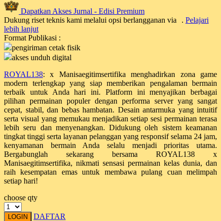
Dapatkan Akses
Jurnal
-
Edisi Premium
Q
Dukung riset teknis kami melalui opsi berlangganan via
.
Pelajari
lebih lanjut
QV Baby
Format Publikasi :
pengiriman cetak fisik
R
akses unduh digital
Real Shades
ROYAL138
: x Manisaegitimsertifika menghadirkan zona game
modern terlengkap yang siap memberikan pengalaman bermain
Red Castle
terbaik untuk Anda hari ini. Platform ini menyajikan berbagai
pilihan permainan populer dengan performa server yang sangat
Ribbon Madness
cepat, stabil, dan bebas hambatan. Desain antarmuka yang intuitif
serta visual yang memukau menjadikan setiap sesi permainan terasa
S
lebih seru dan menyenangkan. Didukung oleh sistem keamanan
tingkat tinggi serta layanan pelanggan yang responsif selama 24 jam,
kenyamanan bermain Anda selalu menjadi prioritas utama.
Sebamed
Bergabunglah sekarang bersama ROYAL138 x
Silver Cross
Manisaegitimsertifika, nikmati sensasi permainan kelas dunia, dan
raih kesempatan emas untuk membawa pulang cuan melimpah
Simply Idea
setiap hari!
Skip Hop
choose qty
Spectra
DAFTAR
LOGIN