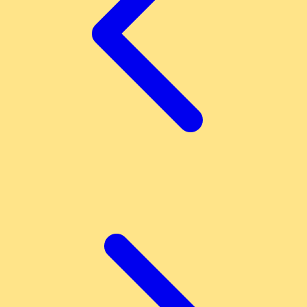
Xootz
Y
Yamatoya
Z
Zaxy
Zoggs
0-9
4Moms
59S