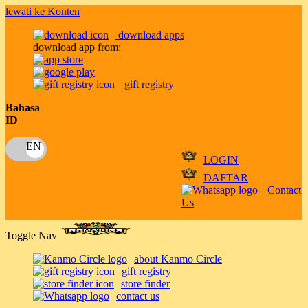
lewati ke Konten
download apps
download app from:
gift registry
Bahasa
ID
LOGIN
DAFTAR
Contact
Us
Toggle Nav
about Kanmo Circle
gift registry
store finder
contact us