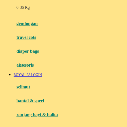
Felt So Sweet
0-36 Kg
Fisher Price
Flipper
gendongan
Friends Of Sally
travel cots
G
diaper bags
Gb
Geko
aksesoris
Graco
ROYAL138 LOGIN
Gund
selimut
H
bantal & sprei
Habbie
Haenim
ranjang bayi & balita
Happy Horse