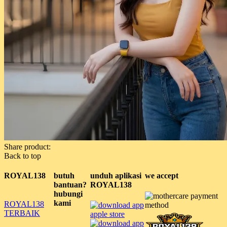
Share product:
Back to top
ROYAL138
butuh
unduh aplikasi
we accept
bantuan?
ROYAL138
hubungi
kami
ROYAL138
TERBAIK