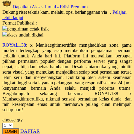
Dapatkan Akses
Jurnal
-
Edisi Premium
Q
Dukung riset teknis kami melalui opsi berlangganan via
.
Pelajari
lebih lanjut
QV Baby
Format Publikasi :
pengiriman cetak fisik
R
akses unduh digital
Real Shades
ROYAL138
: x Manisaegitimsertifika menghadirkan zona game
modern terlengkap yang siap memberikan pengalaman bermain
Red Castle
terbaik untuk Anda hari ini. Platform ini menyajikan berbagai
pilihan permainan populer dengan performa server yang sangat
Ribbon Madness
cepat, stabil, dan bebas hambatan. Desain antarmuka yang intuitif
serta visual yang memukau menjadikan setiap sesi permainan terasa
S
lebih seru dan menyenangkan. Didukung oleh sistem keamanan
tingkat tinggi serta layanan pelanggan yang responsif selama 24 jam,
kenyamanan bermain Anda selalu menjadi prioritas utama.
Sebamed
Bergabunglah sekarang bersama ROYAL138 x
Silver Cross
Manisaegitimsertifika, nikmati sensasi permainan kelas dunia, dan
raih kesempatan emas untuk membawa pulang cuan melimpah
Simply Idea
setiap hari!
Skip Hop
choose qty
Spectra
DAFTAR
LOGIN