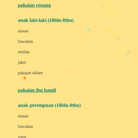
pakaian renang
Bumkins
anak laki-laki (18bln-8thn)
C
atasan
Cetaphil
bawahan
Chicco
setelan
Childlife
jaket
Clevamama
pakaian dalam
Cocolatte
Cottonseeds
pakaian ibu hamil
Cozy N Safe
anak perempuan (18bln-8thn)
Crane
atasan
Cybex
bawahan
D
gaun