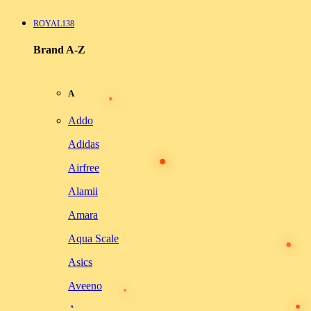
ROYAL138
Brand A-Z
A
Addo
Adidas
Airfree
Alamii
Amara
Aqua Scale
Asics
Aveeno
Awan