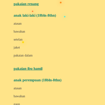
pakaian renang
Bumkins
anak laki-laki (18bln-8thn)
C
atasan
Cetaphil
bawahan
Chicco
setelan
Childlife
jaket
Clevamama
pakaian dalam
Cocolatte
Cottonseeds
pakaian ibu hamil
Cozy N Safe
anak perempuan (18bln-8thn)
Crane
atasan
Cybex
bawahan
D
gaun