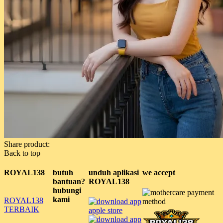
Share product:
Back to top
ROYAL138
butuh
unduh aplikasi
we accept
bantuan?
ROYAL138
hubungi
kami
ROYAL138
TERBAIK