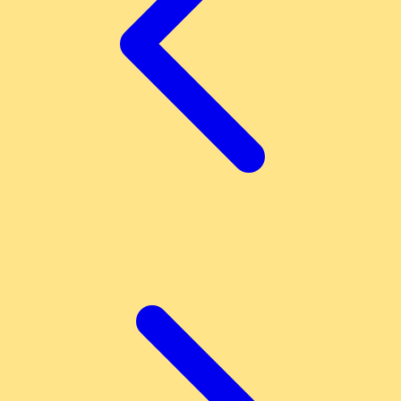
Xootz
Y
Yamatoya
Z
Zaxy
Zoggs
0-9
4Moms
59S