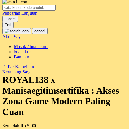
O
Pencarian Lanjutan
Oh Ma Grain
cancel
Okiedog
Cari
cancel
P
Akun Saya
Masuk / buat akun
Peachy
buat akun
Phil & Ted's
Bantuan
Philips Avent
Daftar Keinginan
Keranjang Saya
Pigeon
ROYAL138 x
Playgro
Manisaegitimsertifika : Akses
Poled Global
Zona Game Modern Paling
Ponycycle
Cuan
Puma
Pureats
Serendah
Rp 5.000