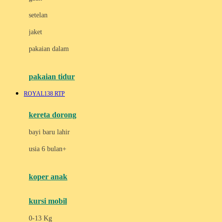
Dae Organics
setelan
Docare
jaket
Doona
pakaian dalam
Down To Earth
Drew
pakaian tidur
Dr. Brown's
ROYAL138 RTP
E
kereta dorong
ELC
bayi baru lahir
Ergobaby
usia 6 bulan+
Expert Care
koper anak
Ezyroller
kursi mobil
F
0-13 Kg