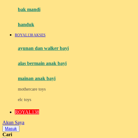
Moby
bak mandi
Momami
handuk
Mothercare
ROYAL138 AKSES
Mustela
ayunan dan walker bayi
My Buddy Tag
My K
alas bermain anak bayi
N
mainan anak bayi
Naif
mothercare toys
Nike
elc toys
Nordic Natural
ROYAL138
Nuby
Akun Saya
Nuna
Masuk
Cari