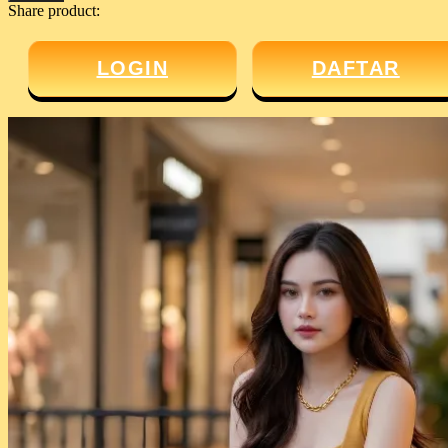
Share product:
Squishmallows
Starbooks
LOGIN
DAFTAR
Stick-O
Stokke
Sudocrem
Sumimo
Sunnylife
Sun-Staches
Swimava
T
Tommee Tippee
Trunki
Tutti Bambini