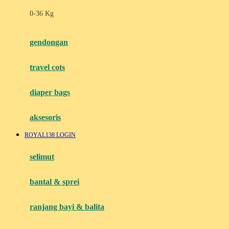
Felt So Sweet
0-36 Kg
Fisher Price
Flipper
gendongan
Friends Of Sally
travel cots
G
diaper bags
Gb
Geko
aksesoris
Graco
ROYAL138 LOGIN
Gund
selimut
H
bantal & sprei
Habbie
Haenim
ranjang bayi & balita
Happy Horse