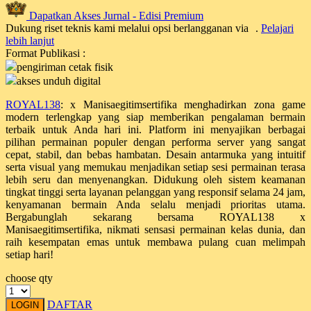
Dapatkan Akses
Jurnal
-
Edisi Premium
Q
Dukung riset teknis kami melalui opsi berlangganan via
.
Pelajari
lebih lanjut
QV Baby
Format Publikasi :
pengiriman cetak fisik
R
akses unduh digital
Real Shades
ROYAL138
: x Manisaegitimsertifika menghadirkan zona game
modern terlengkap yang siap memberikan pengalaman bermain
Red Castle
terbaik untuk Anda hari ini. Platform ini menyajikan berbagai
pilihan permainan populer dengan performa server yang sangat
Ribbon Madness
cepat, stabil, dan bebas hambatan. Desain antarmuka yang intuitif
serta visual yang memukau menjadikan setiap sesi permainan terasa
S
lebih seru dan menyenangkan. Didukung oleh sistem keamanan
tingkat tinggi serta layanan pelanggan yang responsif selama 24 jam,
kenyamanan bermain Anda selalu menjadi prioritas utama.
Sebamed
Bergabunglah sekarang bersama ROYAL138 x
Silver Cross
Manisaegitimsertifika, nikmati sensasi permainan kelas dunia, dan
raih kesempatan emas untuk membawa pulang cuan melimpah
Simply Idea
setiap hari!
Skip Hop
choose qty
Spectra
DAFTAR
LOGIN