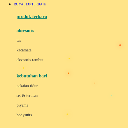
ROYAL138 TERBAIK
Azetabio
produk terbaru
B
aksesoris
Baabaasheepz
tas
Babiators
kacamata
Baby Dove
aksesoris rambut
Baby Jogger
Baby Rovega
kebutuhan bayi
Babybee
pakaian tidur
Banana Boat
set & terusan
Banz
piyama
Barbie
bodysuits
Beaba