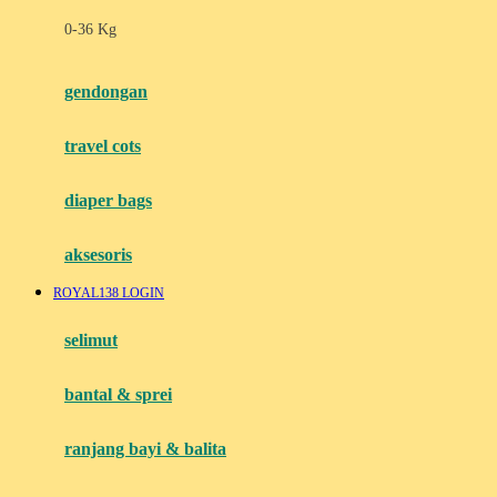
Felt So Sweet
0-36 Kg
Fisher Price
Flipper
gendongan
Friends Of Sally
travel cots
G
diaper bags
Gb
Geko
aksesoris
Graco
ROYAL138 LOGIN
Gund
selimut
H
bantal & sprei
Habbie
Haenim
ranjang bayi & balita
Happy Horse